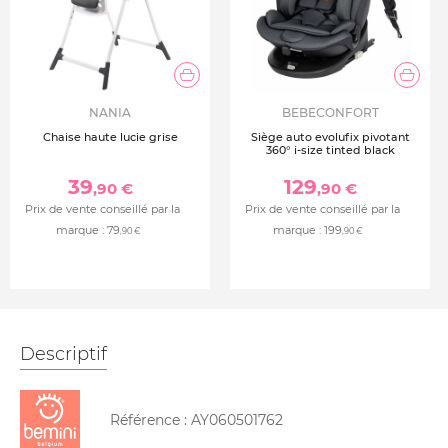
NANIA
BEBECONFORT
Chaise haute lucie grise
Siège auto evolufix pivotant
360° i-size tinted black
39
129
,90 €
,90 €
Prix de vente conseillé par la
Prix de vente conseillé par la
marque :
79
marque :
199
,90 €
,90 €
Descriptif
Référence :
AY060501762