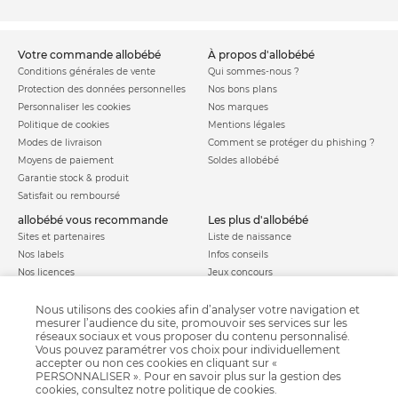
votre commande allobébé
à propos d'allobébé
Conditions générales de vente
Qui sommes-nous ?
Protection des données personnelles
Nos bons plans
Personnaliser les cookies
Nos marques
Politique de cookies
Mentions légales
Modes de livraison
Comment se protéger du phishing ?
Moyens de paiement
Soldes allobébé
Garantie stock & produit
Satisfait ou remboursé
allobébé vous recommande
les plus d'allobébé
Sites et partenaires
Liste de naissance
Nos labels
Infos conseils
Nos licences
Jeux concours
Valise de maternité
Besoin d'aide ?
Parrainage
Nous utilisons des cookies afin d’analyser votre navigation et
FAQ
mesurer l’audience du site, promouvoir ses services sur les
Paiement sécurisé
réseaux sociaux et vous proposer du contenu personnalisé.
Vous pouvez paramétrer vos choix pour individuellement
accepter ou non ces cookies en cliquant sur «
PERSONNALISER ». Pour en savoir plus sur la gestion des
Charte qualité
cookies, consultez notre
politique de cookies
.