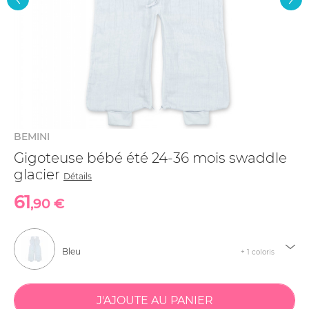
BEMINI
Gigoteuse bébé été 24-36 mois swaddle
glacier
Détails
61
,90 €
Bleu
+ 1 coloris