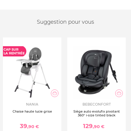
Suggestion pour vous
NANIA
BEBECONFORT
Chaise haute lucie grise
Siège auto evolufix pivotant
360° i-size tinted black
39
129
,90 €
,90 €