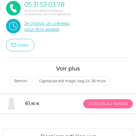
05 31 53 03 78
(Coût d'un appel local depuis
un poste fixe, hors coût opérateur)
Je choisis un créneau
pour être appelé
EMAIL
Voir plus
bemini
gigoteuse été magic bag 24-36 mois
61
,90 €
J'AJOUTE AU PANIER