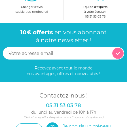
Changer d'avis
Equipe d'experts
satisfait ou remboursé
à votre écoute :
05 31 53 03 78
10€ offerts
en vous abonnant
à notre newsletter !
Recevez avant tout le monde
nos avantages, offres et nouveautés !
Contactez-nous !
05 31 53 03 78
du lundi au vendredi de 10h à 17h
(Coût d'un appel local depuis un poste fixe, hors coût opérateur)
Je choisis un créneau