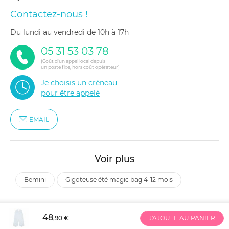
Contactez-nous !
du lundi au vendredi de 10h à 17h
05 31 53 03 78
(Coût d'un appel local depuis
un poste fixe, hors coût opérateur)
Je choisis un créneau
pour être appelé
EMAIL
Voir plus
bemini
gigoteuse été magic bag 4-12 mois
48
,90 €
J'AJOUTE AU PANIER