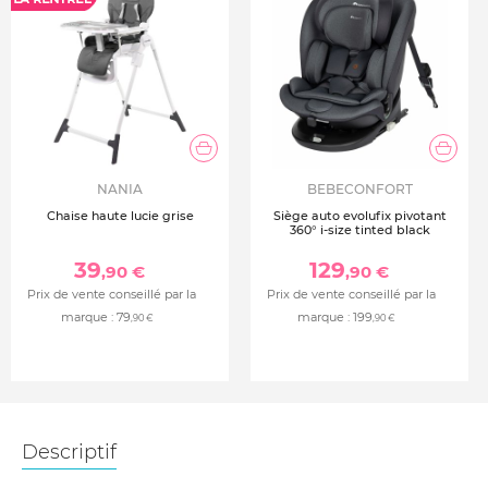
NANIA
BEBECONFORT
Chaise haute lucie grise
Siège auto evolufix pivotant
360° i-size tinted black
39
129
,90 €
,90 €
Prix de vente conseillé par la
Prix de vente conseillé par la
marque :
79
marque :
199
,90 €
,90 €
Descriptif