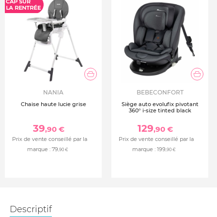
NANIA
BEBECONFORT
Chaise haute lucie grise
Siège auto evolufix pivotant
360° i-size tinted black
39
129
,90 €
,90 €
Prix de vente conseillé par la
Prix de vente conseillé par la
marque :
79
marque :
199
,90 €
,90 €
Descriptif