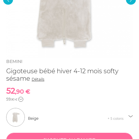
BEMINI
Gigoteuse bébé hiver 4-12 mois softy
sésame
Détails
52
,90 €
59
,90 €
Beige
+ 5 coloris