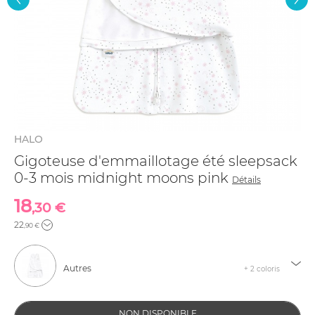
HALO
Gigoteuse d'emmaillotage été sleepsack
0-3 mois midnight moons pink
Détails
18
,30 €
22
,90 €
Autres
+ 2 coloris