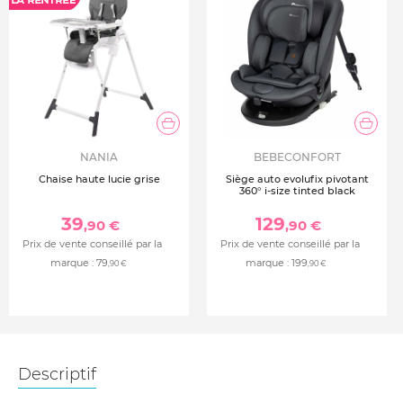
NANIA
BEBECONFORT
Chaise haute lucie grise
Siège auto evolufix pivotant
360° i-size tinted black
39
129
,90 €
,90 €
Prix de vente conseillé par la
Prix de vente conseillé par la
marque :
79
marque :
199
,90 €
,90 €
Descriptif