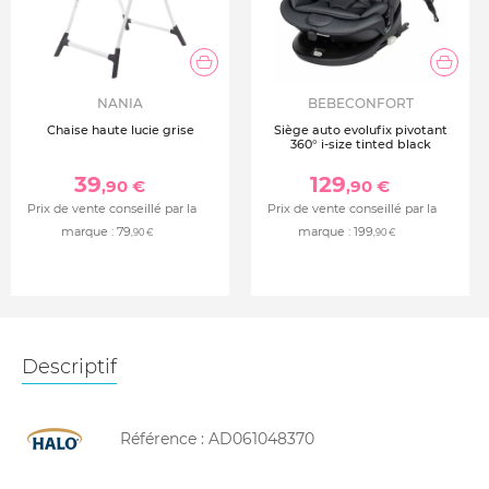
NANIA
BEBECONFORT
Chaise haute lucie grise
Siège auto evolufix pivotant
360° i-size tinted black
39
129
,90 €
,90 €
Prix de vente conseillé par la
Prix de vente conseillé par la
marque :
79
marque :
199
,90 €
,90 €
Descriptif
Référence :
AD061048370