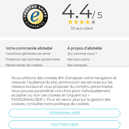
4.4
/ 5
511 avis client
votre commande allobébé
à propos d'allobébé
Conditions générales de vente
Qui sommes-nous ?
Protection des données personnelles
Nos bons plans
Personnaliser les cookies
Nos marques
Politique de cookies
Mentions légales
Modes de livraison
Comment se protéger du phishing ?
Nous utilisons des cookies afin d’analyser votre navigation et
mesurer l’audience du site, promouvoir ses services sur les
Moyens de paiement
Soldes allobébé
réseaux sociaux et vous proposer du contenu personnalisé.
Garantie stock & produit
Vous pouvez paramétrer vos choix pour individuellement
Satisfait ou remboursé
accepter ou non ces cookies en cliquant sur «
PERSONNALISER ». Pour en savoir plus sur la gestion des
allobébé vous recommande
les plus d'allobébé
cookies, consultez notre
politique de cookies
.
Sites et partenaires
Liste de naissance
PERSONNALISER
Nos labels
Infos conseils
Nos licences
Jeux concours
TOUT REFUSER
Valise de maternité
Besoin d'aide ?