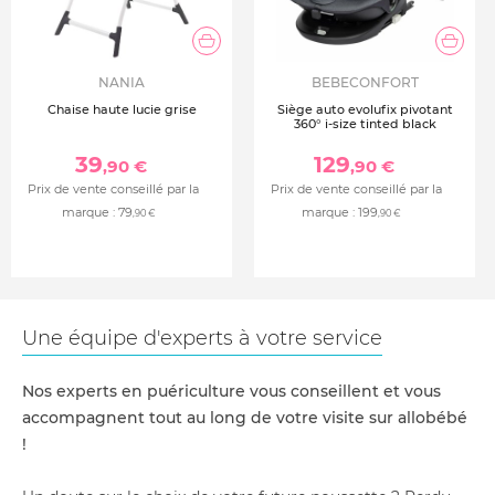
NANIA
BEBECONFORT
Chaise haute lucie grise
Siège auto evolufix pivotant
360° i-size tinted black
39
129
,90 €
,90 €
Prix de vente conseillé par la
Prix de vente conseillé par la
marque :
79
marque :
199
,90 €
,90 €
Une équipe d'experts à votre service
Nos experts en puériculture vous conseillent et vous
accompagnent tout au long de votre visite sur allobébé
!