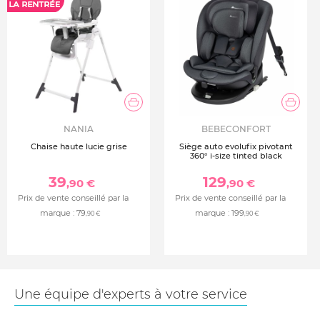
NANIA
BEBECONFORT
Chaise haute lucie grise
Siège auto evolufix pivotant
360° i-size tinted black
39
129
,90 €
,90 €
Prix de vente conseillé par la
Prix de vente conseillé par la
marque :
79
marque :
199
,90 €
,90 €
Une équipe d'experts à votre service