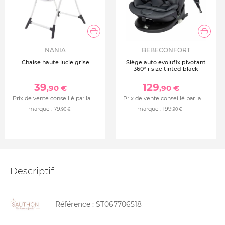
NANIA
BEBECONFORT
Chaise haute lucie grise
Siège auto evolufix pivotant
360° i-size tinted black
39
129
,90 €
,90 €
Prix de vente conseillé par la
Prix de vente conseillé par la
marque :
79
marque :
199
,90 €
,90 €
Descriptif
Référence :
ST067706518