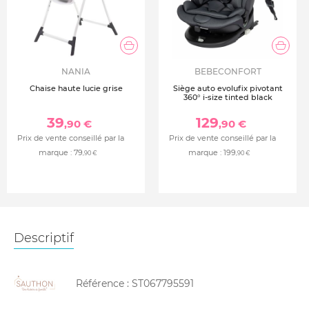
NANIA
BEBECONFORT
Chaise haute lucie grise
Siège auto evolufix pivotant
360° i-size tinted black
39
129
,90 €
,90 €
Prix de vente conseillé par la
Prix de vente conseillé par la
marque :
79
marque :
199
,90 €
,90 €
Descriptif
Référence :
ST067795591