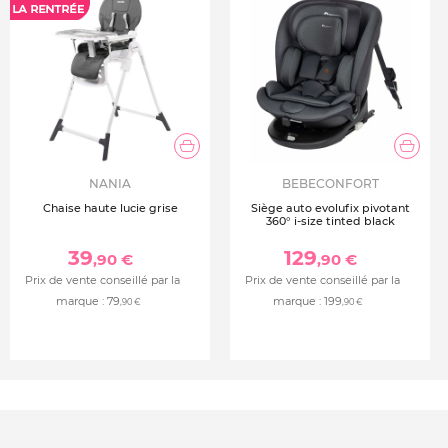
NANIA
BEBECONFORT
Chaise haute lucie grise
Siège auto evolufix pivotant
360° i-size tinted black
39
129
,90 €
,90 €
Prix de vente conseillé par la
Prix de vente conseillé par la
marque :
79
marque :
199
,90 €
,90 €