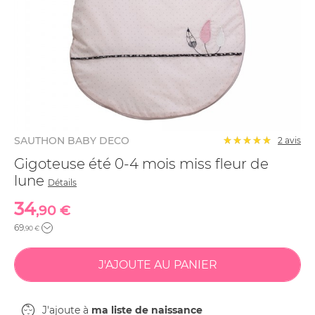
SAUTHON BABY DECO
2
avis
Gigoteuse été 0-4 mois miss fleur de
lune
Détails
34
,90 €
69
,90 €
J'ajoute à
ma liste de naissance