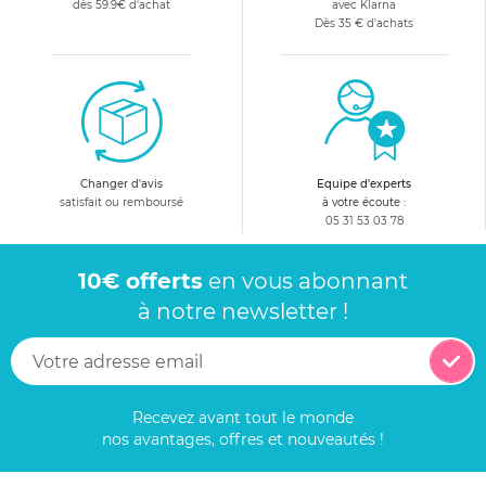
dès 59.9€ d'achat
avec Klarna
Dès 35 € d'achats
Changer d'avis
Equipe d'experts
satisfait ou remboursé
à votre écoute :
05 31 53 03 78
10€ offerts
en vous abonnant
à notre newsletter !
Recevez avant tout le monde
nos avantages, offres et nouveautés !