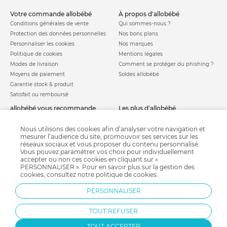
votre commande allobébé
à propos d'allobébé
Conditions générales de vente
Qui sommes-nous ?
Protection des données personnelles
Nos bons plans
Personnaliser les cookies
Nos marques
Politique de cookies
Mentions légales
Modes de livraison
Comment se protéger du phishing ?
Moyens de paiement
Soldes allobébé
Garantie stock & produit
Satisfait ou remboursé
allobébé vous recommande
les plus d'allobébé
Sites et partenaires
Liste de naissance
Nos labels
Infos conseils
Nous utilisons des cookies afin d’analyser votre navigation et
mesurer l’audience du site, promouvoir ses services sur les
Nos licences
Jeux concours
réseaux sociaux et vous proposer du contenu personnalisé.
Valise de maternité
Besoin d'aide ?
Vous pouvez paramétrer vos choix pour individuellement
Parrainage
accepter ou non ces cookies en cliquant sur «
FAQ
PERSONNALISER ». Pour en savoir plus sur la gestion des
Paiement sécurisé
cookies, consultez notre
politique de cookies
.
PERSONNALISER
Charte qualité
TOUT REFUSER
TOUT ACCEPTER