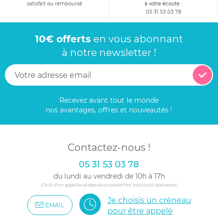
satisfait ou remboursé
à votre écoute :
05 31 53 03 78
10€ offerts
en vous abonnant
à notre newsletter !
Recevez avant tout le monde
nos avantages, offres et nouveautés !
Contactez-nous !
05 31 53 03 78
du lundi au vendredi de 10h à 17h
(Coût d'un appel local depuis un poste fixe, hors coût opérateur)
Je choisis un créneau
EMAIL
pour être appelé