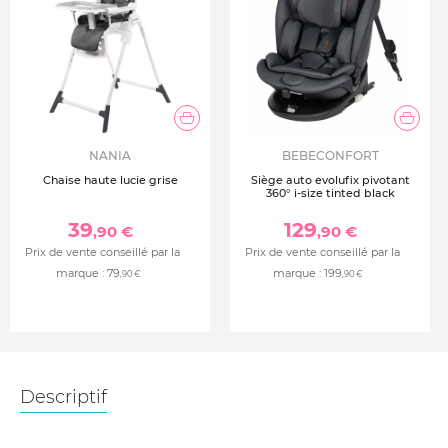
NANIA
BEBECONFORT
Chaise haute lucie grise
Siège auto evolufix pivotant
360° i-size tinted black
39
129
,90 €
,90 €
Prix de vente conseillé par la
Prix de vente conseillé par la
marque :
79
marque :
199
,90 €
,90 €
Descriptif