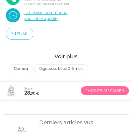
(Coût d'un appel local depuis
un poste fixe, hors coût opérateur)
Je choisis un créneau
pour être appelé
EMAIL
Voir plus
domiva
gigoteuse bébé 0-6 mois
34
,00 €
J'AJOUTE AU PANIER
28
,90 €
Derniers articles vus