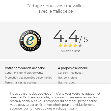
Partagez-nous vos trouvailles
avec le #allobebe
4.4
/ 5
511 avis client
votre commande allobébé
à propos d'allobébé
Conditions générales de vente
Qui sommes-nous ?
Protection des données personnelles
Nos bons plans
Personnaliser les cookies
Nos marques
Politique de cookies
Mentions légales
Modes de livraison
Comment se protéger du phishing ?
Nous utilisons des cookies afin d’analyser votre navigation et
mesurer l’audience du site, promouvoir ses services sur les
Moyens de paiement
Soldes allobébé
réseaux sociaux et vous proposer du contenu personnalisé.
Garantie stock & produit
Vous pouvez paramétrer vos choix pour individuellement
Satisfait ou remboursé
accepter ou non ces cookies en cliquant sur «