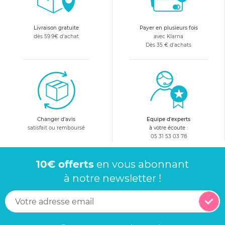
Livraison gratuite
Payer en plusieurs fois
dès 59.9€ d'achat
avec Klarna
Dès 35 € d'achats
Changer d'avis
Equipe d'experts
satisfait ou remboursé
à votre écoute :
05 31 53 03 78
10€ offerts
en vous abonnant
à notre newsletter !