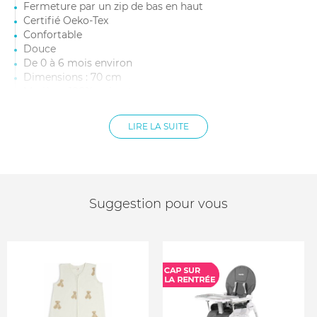
Fermeture par un zip de bas en haut
Certifié Oeko-Tex
Confortable
Douce
De 0 à 6 mois environ
Dimensions : 70 cm
Matière : 100% polyester
Lavable en machine à 30°C
Zip central pratique : facilite le change sans réveiller
LIRE LA SUITE
bébé
Coton bio : matière douce, respirante et respectueuse
de la peau de bébé
Manches : sans manches
Suggestion pour vous