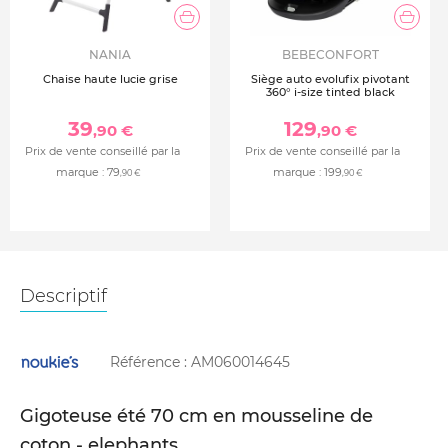
NANIA
BEBECONFORT
Chaise haute lucie grise
Siège auto evolufix pivotant
360° i-size tinted black
39
129
,90 €
,90 €
Prix de vente conseillé par la
Prix de vente conseillé par la
marque :
79
marque :
199
,90 €
,90 €
Descriptif
Référence :
AM060014645
Gigoteuse été 70 cm en mousseline de
coton - elephants