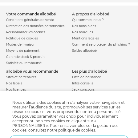
votre commande allobébé
à propos d'allobébé
Conditions générales de vente
Qui sommes-nous ?
Protection des données personnelles
Nos bons plans
Personnaliser les cookies
Nos marques
Politique de cookies
Mentions légales
Modes de livraison
Comment se protéger du phishing ?
Moyens de paiement
Soldes allobébé
Garantie stock & produit
Satisfait ou remboursé
allobébé vous recommande
les plus d'allobébé
Sites et partenaires
Liste de naissance
Nos labels
Infos conseils
Nos licences
Jeux concours
Valise de maternité
Besoin d'aide ?
Parrainage
Nous utilisons des cookies afin d’analyser votre navigation et
FAQ
mesurer l’audience du site, promouvoir ses services sur les
Paiement sécurisé
réseaux sociaux et vous proposer du contenu personnalisé.
Vous pouvez paramétrer vos choix pour individuellement
accepter ou non ces cookies en cliquant sur «
PERSONNALISER ». Pour en savoir plus sur la gestion des
Charte qualité
cookies, consultez notre
politique de cookies
.