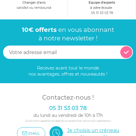
Changer d'avis
Equipe d'experts
satisfait ou remboursé
à votre écoute :
05 31 53 03 78
10€ offerts
en vous abonnant
à notre newsletter !
Recevez avant tout le monde
nos avantages, offres et nouveautés !
Contactez-nous !
05 31 53 03 78
du lundi au vendredi de 10h à 17h
(Coût d'un appel local depuis un poste fixe, hors coût opérateur)
Je choisis un créneau
EMAIL