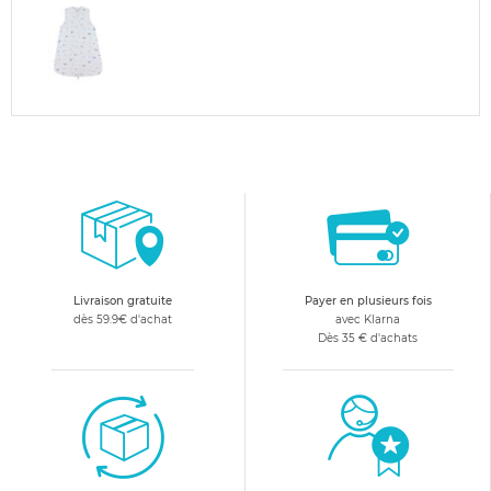
Livraison gratuite
Payer en plusieurs fois
dès 59.9€ d'achat
avec Klarna
Dès 35 € d'achats