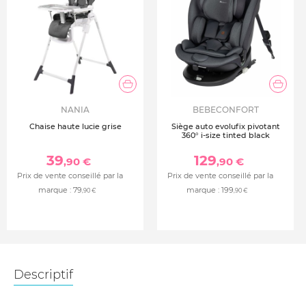
NANIA
BEBECONFORT
Chaise haute lucie grise
Siège auto evolufix pivotant
360° i-size tinted black
39
129
,90 €
,90 €
Prix de vente conseillé par la
Prix de vente conseillé par la
marque :
79
marque :
199
,90 €
,90 €
Descriptif