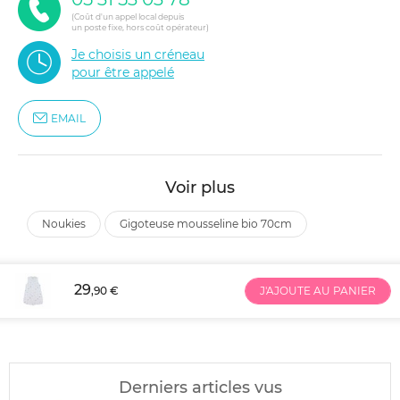
(Coût d'un appel local depuis
un poste fixe, hors coût opérateur)
Je choisis un créneau
pour être appelé
EMAIL
Voir plus
noukies
gigoteuse mousseline bio 70cm
29
,90 €
J'AJOUTE AU PANIER
Derniers articles vus