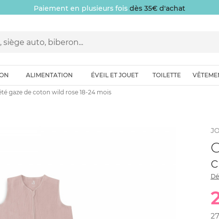
Paiement en plusieurs fois
dès 35€ d'achat
ION
ALIMENTATION
ÉVEIL ET JOUET
TOILETTE
VÊTEME
té gaze de coton wild rose 18-24 mois
JO
G
c
Dé
2