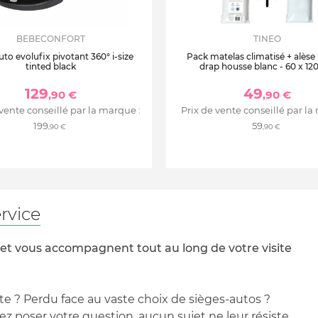
BEBECONFORT
TINEO
uto evolufix pivotant 360° i-size
Pack matelas climatisé + alèse
tinted black
drap housse blanc - 60 x 12
129
49
,90 €
,90 €
 vente conseillé par la marque :
Prix de vente conseillé par la
199
59
,90 €
,90 €
rvice
 et vous accompagnent tout au long de votre visite
te ? Perdu face au vaste choix de sièges-autos ?
 poser votre question, aucun sujet ne leur résiste