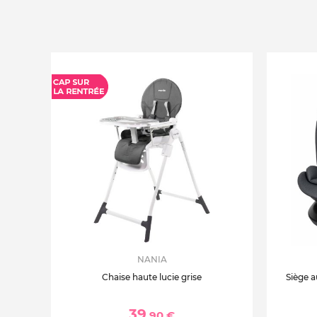
NANIA
Chaise haute lucie grise
Siège a
39
,90 €