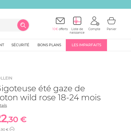
10€
offerts
Liste de
Compte
Panier
naissance
NT
SÉCURITÉ
BONS PLANS
LES IMPARFAITS
LLEIN
igoteuse été gaze de
oton wild rose 18-24 mois
tails
22
,30 €
7
,90 €