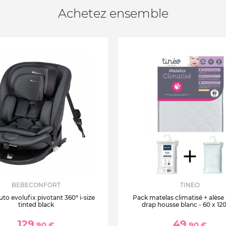
Achetez ensemble
BEBECONFORT
TINEO
uto evolufix pivotant 360° i-size
Pack matelas climatisé + alèse
tinted black
drap housse blanc - 60 x 12
129
49
,90 €
,90 €