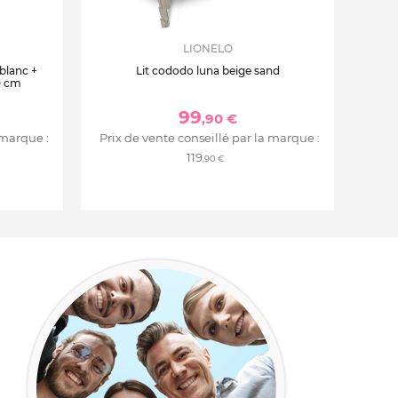
LIONELO
 blanc +
Lit cododo luna beige sand
0 cm
99
,90 €
 marque :
Prix de vente conseillé par la marque :
119
,90 €