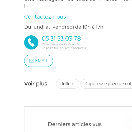
!
Contactez-nous !
du lundi au vendredi de 10h à 17h
05 31 53 03 78
(Coût d'un appel local depuis
un poste fixe, hors coût opérateur)
EMAIL
Voir plus
jollein
gigoteuse gaze de co
Derniers articles vus