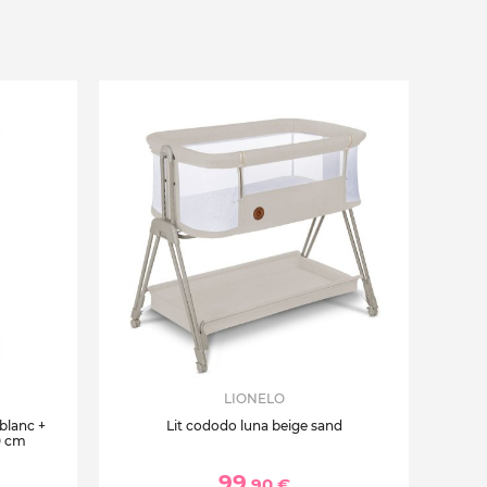
LIONELO
 blanc +
Lit cododo luna beige sand
0 cm
99
,90 €