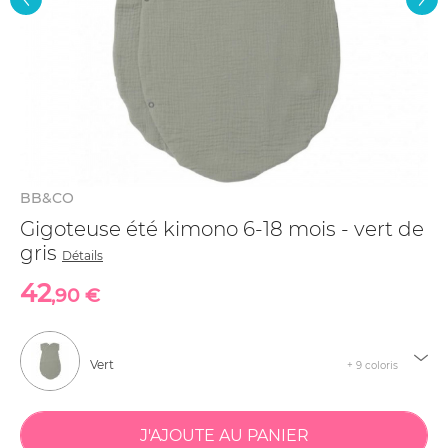
BB&CO
Gigoteuse été kimono 6-18 mois - vert de
gris
Détails
42
,90 €
Vert
+ 9 coloris