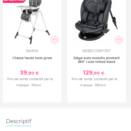
NANIA
BEBECONFORT
Chaise haute lucie grise
Siège auto evolufix pivotant
360° i-size tinted black
39
129
,90 €
,90 €
Prix de vente conseillé par la
Prix de vente conseillé par la
marque :
79
marque :
199
,90 €
,90 €
Descriptif