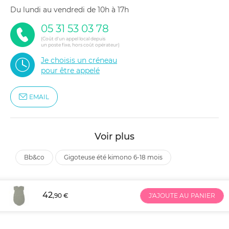
du lundi au vendredi de 10h à 17h
05 31 53 03 78
(Coût d'un appel local depuis
un poste fixe, hors coût opérateur)
Je choisis un créneau
pour être appelé
EMAIL
Voir plus
bb&co
gigoteuse été kimono 6-18 mois
42
,90 €
J'AJOUTE AU PANIER