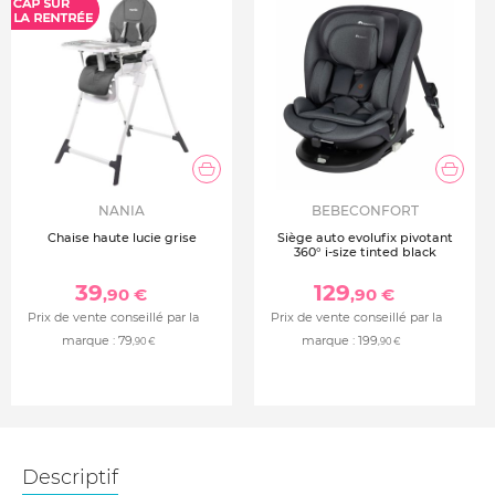
NANIA
BEBECONFORT
Chaise haute lucie grise
Siège auto evolufix pivotant
360° i-size tinted black
39
129
,90 €
,90 €
Prix de vente conseillé par la
Prix de vente conseillé par la
marque :
79
marque :
199
,90 €
,90 €
Descriptif