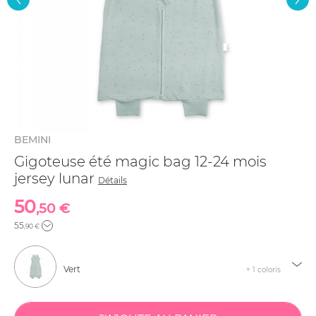
BEMINI
Gigoteuse été magic bag 12-24 mois
jersey lunar
Détails
50
,50 €
55
,90 €
Vert
+ 1 coloris