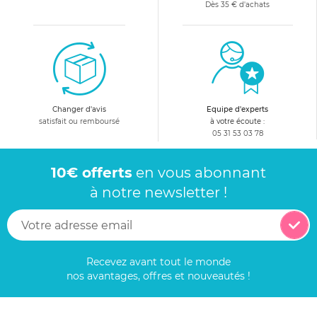
Dès 35 € d'achats
Changer d'avis
Equipe d'experts
satisfait ou remboursé
à votre écoute :
05 31 53 03 78
10€ offerts
en vous abonnant
à notre newsletter !
Recevez avant tout le monde
nos avantages, offres et nouveautés !