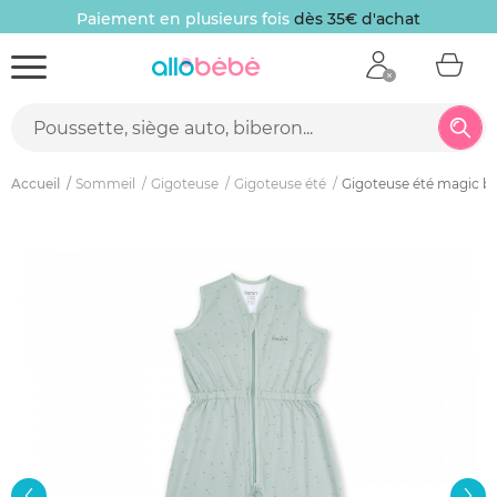
Paiement en plusieurs fois
dès 35€ d'achat
Accueil
Sommeil
Gigoteuse
Gigoteuse été
Gigoteuse été magic ba