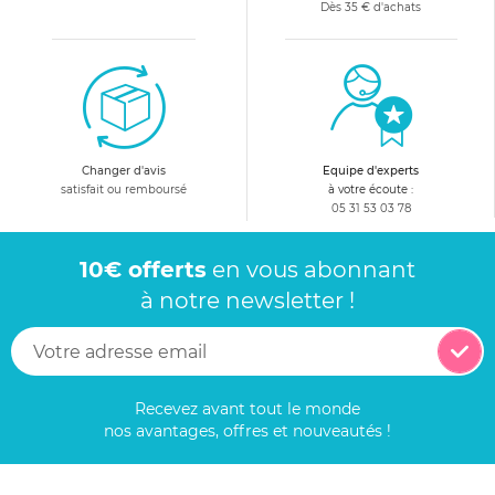
Dès 35 € d'achats
Changer d'avis
Equipe d'experts
satisfait ou remboursé
à votre écoute :
05 31 53 03 78
10€ offerts
en vous abonnant
à notre newsletter !
Recevez avant tout le monde
nos avantages, offres et nouveautés !