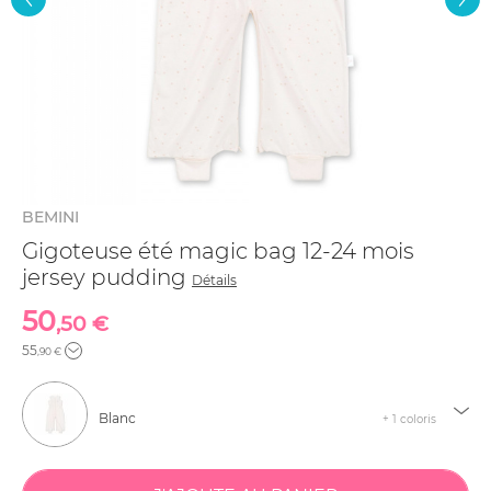
BEMINI
Gigoteuse été magic bag 12-24 mois
jersey pudding
Détails
50
,50 €
55
,90 €
Blanc
+ 1 coloris