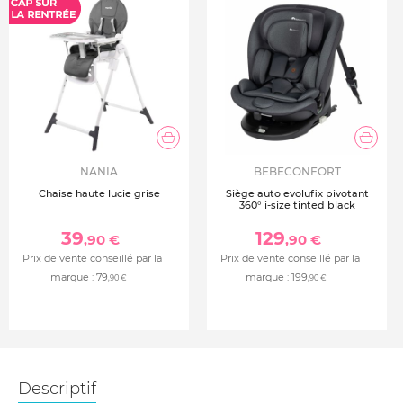
NANIA
BEBECONFORT
Chaise haute lucie grise
Siège auto evolufix pivotant
360° i-size tinted black
39
129
,90 €
,90 €
Prix de vente conseillé par la
Prix de vente conseillé par la
marque :
79
marque :
199
,90 €
,90 €
Descriptif