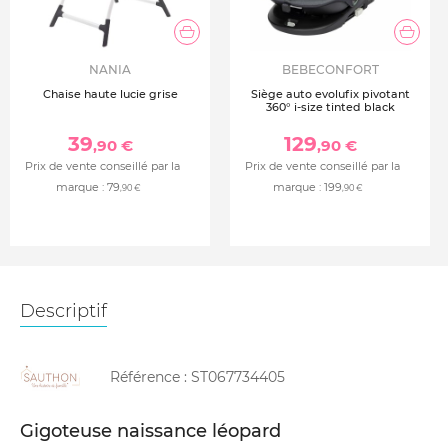
NANIA
BEBECONFORT
Chaise haute lucie grise
Siège auto evolufix pivotant
360° i-size tinted black
39
129
,90 €
,90 €
Prix de vente conseillé par la
Prix de vente conseillé par la
marque :
79
marque :
199
,90 €
,90 €
Descriptif
Référence :
ST067734405
Gigoteuse naissance léopard