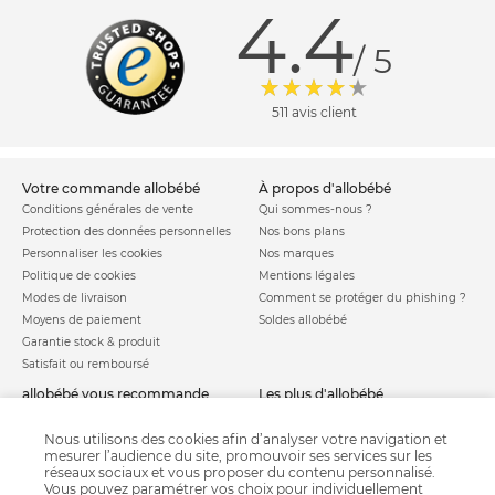
4.4
/ 5
511 avis client
votre commande allobébé
à propos d'allobébé
Conditions générales de vente
Qui sommes-nous ?
Protection des données personnelles
Nos bons plans
Personnaliser les cookies
Nos marques
Politique de cookies
Mentions légales
Modes de livraison
Comment se protéger du phishing ?
Moyens de paiement
Soldes allobébé
Garantie stock & produit
Satisfait ou remboursé
allobébé vous recommande
les plus d'allobébé
Sites et partenaires
Liste de naissance
Nos labels
Infos conseils
Nous utilisons des cookies afin d’analyser votre navigation et
mesurer l’audience du site, promouvoir ses services sur les
Nos licences
Jeux concours
réseaux sociaux et vous proposer du contenu personnalisé.
Valise de maternité
Besoin d'aide ?
Vous pouvez paramétrer vos choix pour individuellement