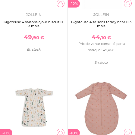
-12%
JOLLEIN
JOLLEIN
Gigoteuse 4 saisons ajour biscuit 0-
Gigoteuse 4 saisons teddy bear 0-3
3 mois
mois
49
44
,90 €
,10 €
Prix de vente conseillé par la
En stock
marque :
49
,90 €
En stock
-11%
-10%