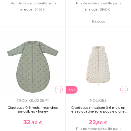
Prix de vente conseillé par la
Prix de vente conseillé par la
marque :
34
marque :
39
,90 €
,90 €
En stock
-36%
TROIS KILOS SEPT
NOUKIES
Gigoteuse 0-6 mois - manches
Gigoteuse mi saison 0-6 mois en
amovibles - honey
jersey ouatiné écru popsie gigi et
louli
32
22
,90 €
,50 €
Prix de vente conseillé par la