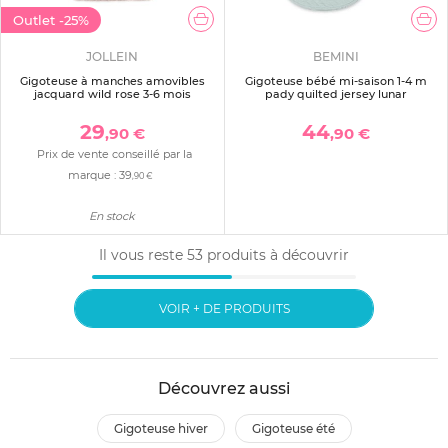
Outlet
-25%
JOLLEIN
BEMINI
Gigoteuse à manches amovibles
Gigoteuse bébé mi-saison 1-4 m
jacquard wild rose 3-6 mois
pady quilted jersey lunar
29
44
,90 €
,90 €
Prix de vente conseillé par la
marque :
39
,90 €
En stock
Il vous reste
53
produits à découvrir
VOIR + DE PRODUITS
Découvrez aussi
gigoteuse hiver
gigoteuse été