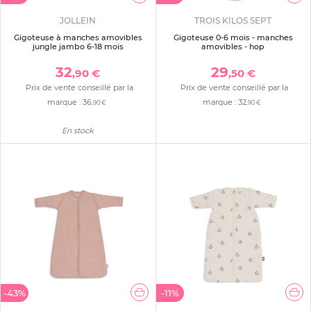
JOLLEIN
TROIS KILOS SEPT
Gigoteuse à manches amovibles
Gigoteuse 0-6 mois - manches
jungle jambo 6-18 mois
amovibles - hop
32
29
,90 €
,50 €
Prix de vente conseillé par la
Prix de vente conseillé par la
marque :
36
marque :
32
,90 €
,90 €
En stock
-43%
-11%