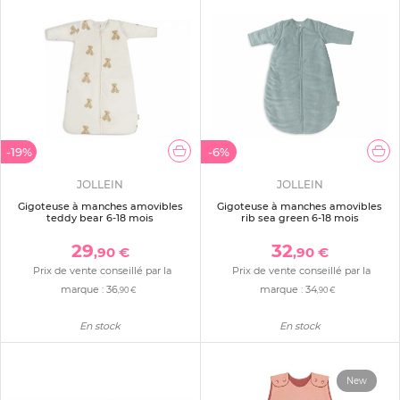
-19%
-6%
JOLLEIN
JOLLEIN
Gigoteuse à manches amovibles
Gigoteuse à manches amovibles
teddy bear 6-18 mois
rib sea green 6-18 mois
29
32
,90 €
,90 €
Prix de vente conseillé par la
Prix de vente conseillé par la
marque :
36
marque :
34
,90 €
,90 €
En stock
En stock
New