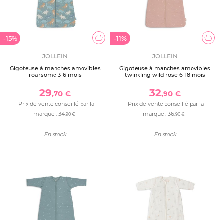
-15%
-11%
JOLLEIN
JOLLEIN
Gigoteuse à manches amovibles
Gigoteuse à manches amovibles
roarsome 3-6 mois
twinkling wild rose 6-18 mois
29
32
,70 €
,90 €
Prix de vente conseillé par la
Prix de vente conseillé par la
marque :
34
marque :
36
,90 €
,90 €
En stock
En stock