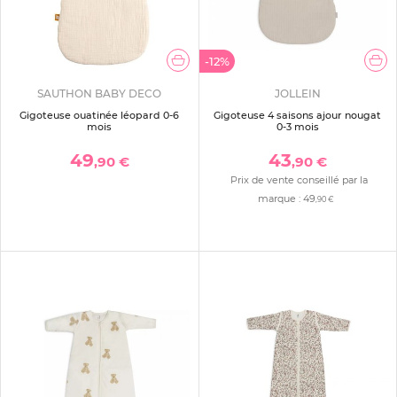
-12%
SAUTHON BABY DECO
JOLLEIN
Gigoteuse ouatinée léopard 0-6
Gigoteuse 4 saisons ajour nougat
mois
0-3 mois
49
43
,90 €
,90 €
Prix de vente conseillé par la
marque :
49
,90 €