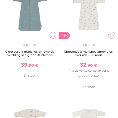
-11%
JOLLEIN
JOLLEIN
Gigoteuse à manches amovibles
Gigoteuse à manches amovibles
twinkling sea green 18-24 mois
riverside 6-18 mois
39
32
,90 €
,90 €
Prix de vente conseillé par la
En stock
marque :
36
,90 €
En stock