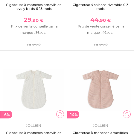
Gigoteuse à manches amovibles
Gigoteuse 4 saisons riverside 0-3
lovely birds 6-18 mois
mois
29
44
,90 €
,90 €
Prix de vente conseillé par la
Prix de vente conseillé par la
marque :
36
marque :
49
,90 €
,90 €
En stock
En stock
-6%
-14%
JOLLEIN
JOLLEIN
Gigoteuse à manches amovibles
Gigoteuse à manches amovibles