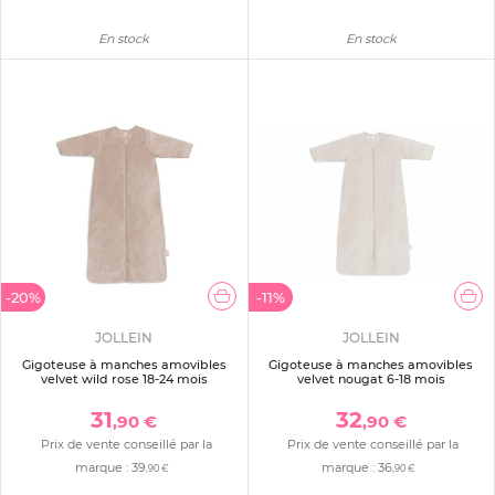
En stock
En stock
-20%
-11%
JOLLEIN
JOLLEIN
Gigoteuse à manches amovibles
Gigoteuse à manches amovibles
velvet wild rose 18-24 mois
velvet nougat 6-18 mois
31
32
,90 €
,90 €
Prix de vente conseillé par la
Prix de vente conseillé par la
marque :
39
marque :
36
,90 €
,90 €