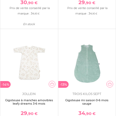
30
29
,90 €
,90 €
Prix de vente conseillé par la
Prix de vente conseillé par la
marque :
34
marque :
34
,90 €
,90 €
En stock
-14%
-13%
JOLLEIN
TROIS KILOS SEPT
Gigoteuse à manches amovibles
Gigoteuse mi saison 0-6 mois
leafy dreams 3-6 mois
sauge
29
34
,90 €
,90 €