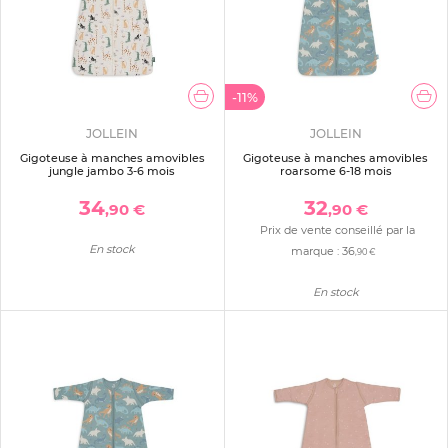
-11%
JOLLEIN
JOLLEIN
Gigoteuse à manches amovibles
Gigoteuse à manches amovibles
jungle jambo 3-6 mois
roarsome 6-18 mois
34
32
,90 €
,90 €
Prix de vente conseillé par la
En stock
marque :
36
,90 €
En stock