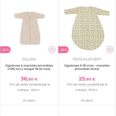
-20%
-26%
JOLLEIN
TROIS KILOS SEPT
Gigoteuse à manches amovibles
Gigoteuse 6-18 mois - manches
miffy terry nougat 18-24 mois
amovibles forest
36
25
,90 €
,90 €
Prix de vente conseillé par la
Prix de vente conseillé par la
marque :
45
marque :
34
,90 €
,90 €
En stock
En stock