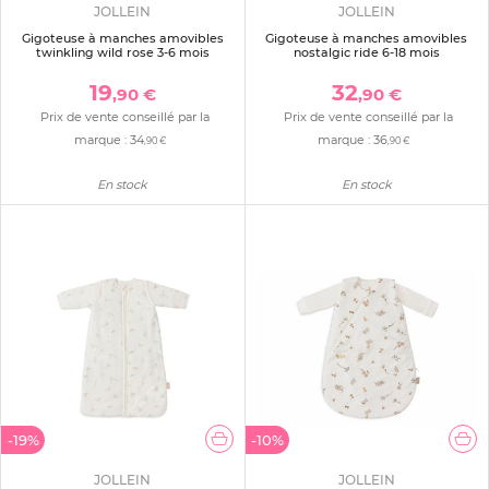
JOLLEIN
JOLLEIN
Gigoteuse à manches amovibles
Gigoteuse à manches amovibles
twinkling wild rose 3-6 mois
nostalgic ride 6-18 mois
19
32
,90 €
,90 €
Prix de vente conseillé par la
Prix de vente conseillé par la
marque :
34
marque :
36
,90 €
,90 €
En stock
En stock
-19%
-10%
JOLLEIN
JOLLEIN