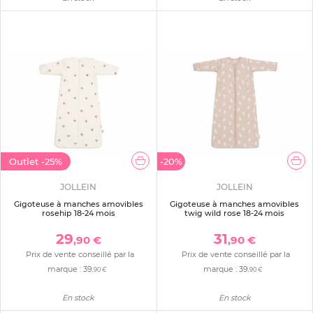
Outlet
-25%
-20%
JOLLEIN
JOLLEIN
Gigoteuse à manches amovibles
Gigoteuse à manches amovibles
rosehip 18-24 mois
twig wild rose 18-24 mois
29
31
,90 €
,90 €
Prix de vente conseillé par la
Prix de vente conseillé par la
marque :
39
marque :
39
,90 €
,90 €
En stock
En stock