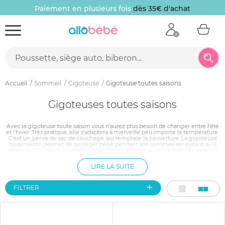
Paiement en plusieurs fois
dès 35€ d'achat
Accueil
Sommeil
Gigoteuse
Gigoteuse toutes saisons
Gigoteuses toutes saisons
Avec la gigoteuse toute saison vous n'aurez plus besoin de changer entre l'été
et l'hiver. Très pratique, elle s'adaptera à merveille peu importe la température.
C'est un genre de sac de couchage qui remplace la couverture. La gigoteuse
toute saison permet de protéger bébé pendant son sommeil en évitant qu'il
perde la couverture et prenne froid. En remplaçant la couverture elle permet
également de protéger bébé contre un risque d'étouffement et apaisera ainsi
les parents. Faites votre choix parmi notre collection de gigoteuses toute
LIRE LA SUITE
saison que nous avons spécialement sélectionné pour vous afin
d'accompagner bébé de la naissance à l'enfance.
FILTRER