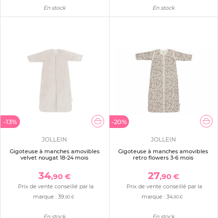
En stock
En stock
-13%
-20%
JOLLEIN
JOLLEIN
Gigoteuse à manches amovibles
Gigoteuse à manches amovibles
velvet nougat 18-24 mois
retro flowers 3-6 mois
34
27
,90 €
,90 €
Prix de vente conseillé par la
Prix de vente conseillé par la
marque :
39
marque :
34
,90 €
,90 €
En stock
En stock