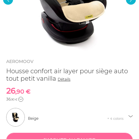
AEROMOOV
Housse confort air layer pour siège auto
tout petit vanilla
Détails
26
,90 €
36
,90 €
Beige
+ 4 coloris