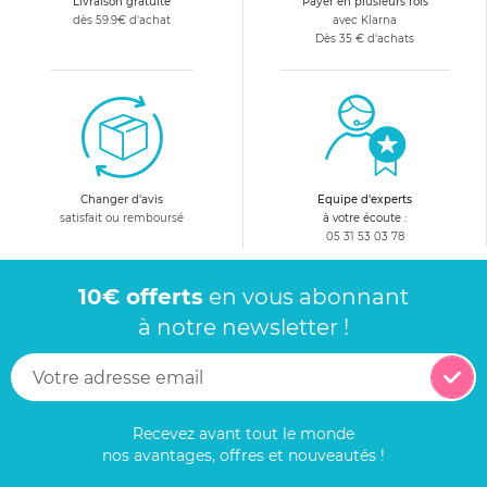
Livraison gratuite
Payer en plusieurs fois
dès 59.9€ d'achat
avec Klarna
Dès 35 € d'achats
Changer d'avis
Equipe d'experts
satisfait ou remboursé
à votre écoute :
05 31 53 03 78
10€ offerts
en vous abonnant
à notre newsletter !
Recevez avant tout le monde
nos avantages, offres et nouveautés !