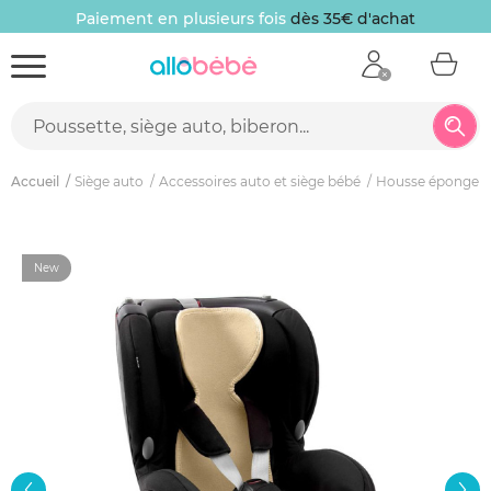
Paiement en plusieurs fois
dès 35€ d'achat
Accueil
Siège auto
Accessoires auto et siège bébé
Housse éponge s
New