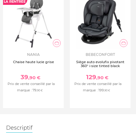
NANIA
BEBECONFORT
Chaise haute lucie grise
Siège auto evolufix pivotant
360° i-size tinted black
39
129
,90 €
,90 €
Prix de vente conseillé par la
Prix de vente conseillé par la
marque :
79
marque :
199
,90 €
,90 €
Descriptif