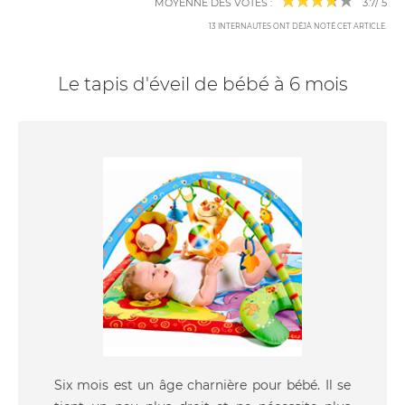
MOYENNE DES VOTES :
3.7
/
5
13
INTERNAUTES ONT DÉJÀ NOTÉ CET ARTICLE
.
Le tapis d'éveil de bébé à 6 mois
Six mois est un âge charnière pour bébé. Il se