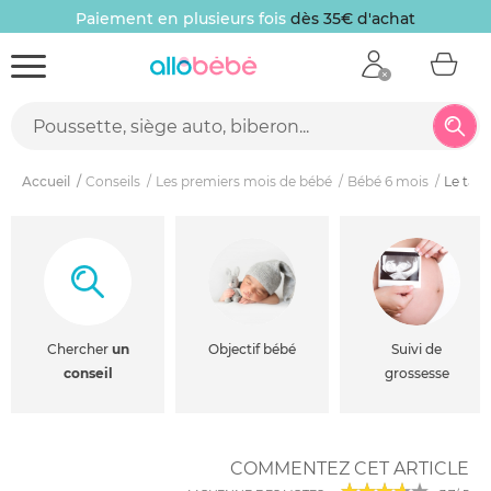
Paiement en plusieurs fois
dès 35€ d'achat
Accueil
Conseils
Les premiers mois de bébé
Bébé 6 mois
Le tapi
Chercher
un
Objectif bébé
Suivi de
conseil
grossesse
COMMENTEZ CET ARTICLE