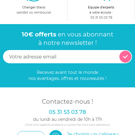
Changer d'avis
Equipe d'experts
satisfait ou remboursé
à votre écoute :
05 31 53 03 78
10€ offerts
en vous abonnant
à notre newsletter !
Recevez avant tout le monde
nos avantages, offres et nouveautés !
Contactez-nous !
05 31 53 03 78
du lundi au vendredi de 10h à 17h
(Coût d'un appel local depuis un poste fixe, hors coût opérateur)
Je choisis un créneau