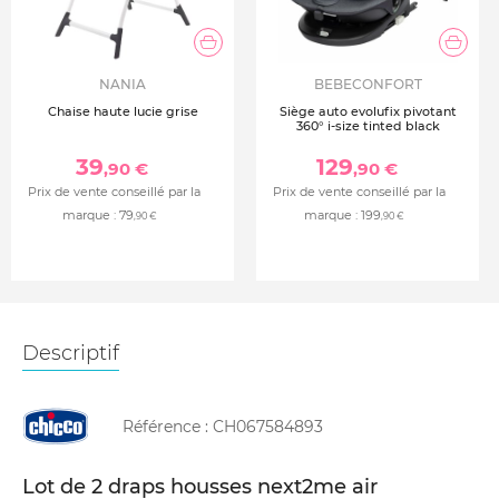
NANIA
BEBECONFORT
Chaise haute lucie grise
Siège auto evolufix pivotant
360° i-size tinted black
39
129
,90 €
,90 €
Prix de vente conseillé par la
Prix de vente conseillé par la
marque :
79
marque :
199
,90 €
,90 €
Descriptif
Référence :
CH067584893
Lot de 2 draps housses next2me air