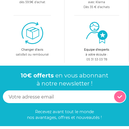
dès 59.9€ d'achat
avec Klarna
Dès 35 € d'achats
Changer d'avis
Equipe d'experts
satisfait ou remboursé
à votre écoute :
05 31 53 03 78
10€ offerts
en vous abonnant
à notre newsletter !
Recevez avant tout le monde
nos avantages, offres et nouveautés !