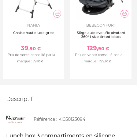
NANIA
BEBECONFORT
Chaise haute lucie grise
Siège auto evolufix pivotant
360° i-size tinted black
39
129
,90 €
,90 €
Prix de vente conseillé par la
Prix de vente conseillé par la
marque :
79
marque :
199
,90 €
,90 €
Descriptif
Référence :
KI050123094
Lunch box 3 compartiments en silicone