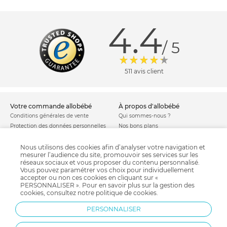
4.4
/ 5
511 avis client
votre commande allobébé
à propos d'allobébé
Conditions générales de vente
Qui sommes-nous ?
Protection des données personnelles
Nos bons plans
Personnaliser les cookies
Nos marques
Politique de cookies
Mentions légales
Nous utilisons des cookies afin d’analyser votre navigation et
mesurer l’audience du site, promouvoir ses services sur les
Modes de livraison
Comment se protéger du phishing ?
réseaux sociaux et vous proposer du contenu personnalisé.
Moyens de paiement
Soldes allobébé
Vous pouvez paramétrer vos choix pour individuellement
Garantie stock & produit
accepter ou non ces cookies en cliquant sur «
PERSONNALISER ». Pour en savoir plus sur la gestion des
Satisfait ou remboursé
cookies, consultez notre
politique de cookies
.
allobébé vous recommande
les plus d'allobébé
PERSONNALISER
Sites et partenaires
Liste de naissance
Nos labels
Infos conseils