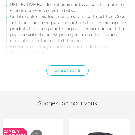
REFLECTIVE:Bandes réfléchissantes assurant la bonne
visibilité de vous et votre bébé.
Certifié oeko-tex: Tous nos produits sont certifiés Oeko-
Tex, label européen garantissant des textiles exempt de
produits toxiques pour le corps et l'environnement. La
peau de votre bébé est protégée contre les risques
d'irritations cutanées et d'allergies.
Extérieur en jersey ouatiné et doublé de teddy.
Idéale pour l'hiver.
Facile d'entretien, lavable en machine à 30°.
Conserve sa couleur et sa douceur lavage après lavage.
Composition : Extérieur: 80% coton 20% polyester /
LIRE LA SUITE
Intérieur: 100% Coton
Suggestion pour vous