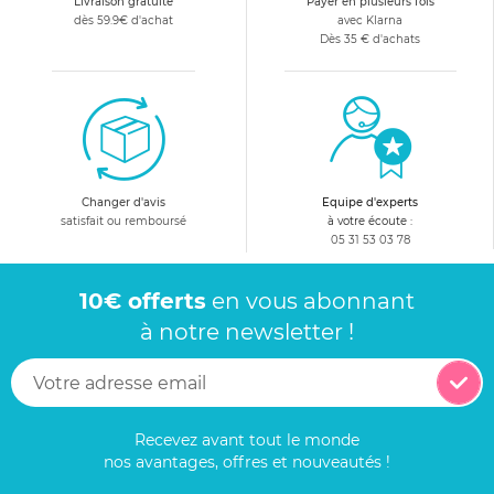
Livraison gratuite
Payer en plusieurs fois
dès 59.9€ d'achat
avec Klarna
Dès 35 € d'achats
Changer d'avis
Equipe d'experts
satisfait ou remboursé
à votre écoute :
05 31 53 03 78
10€ offerts
en vous abonnant
à notre newsletter !
Recevez avant tout le monde
nos avantages, offres et nouveautés !