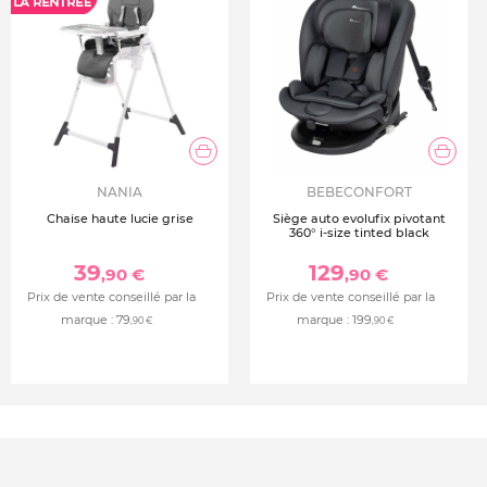
NANIA
BEBECONFORT
Chaise haute lucie grise
Siège auto evolufix pivotant
360° i-size tinted black
39
129
,90 €
,90 €
Prix de vente conseillé par la
Prix de vente conseillé par la
marque :
79
marque :
199
,90 €
,90 €