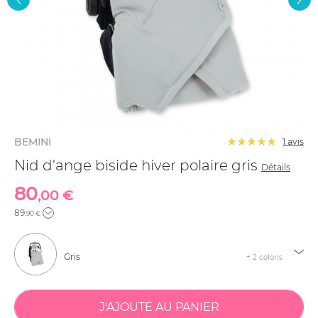
BEMINI
1 avis
Nid d'ange biside hiver polaire gris
Détails
80
,00 €
89
,90 €
Gris
+ 2 coloris