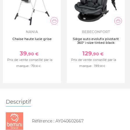
NANIA
BEBECONFORT
Chaise haute lucie grise
Siège auto evolufix pivotant
360° i-size tinted black
39
129
,90 €
,90 €
Prix de vente conseillé par la
Prix de vente conseillé par la
marque :
79
marque :
199
,90 €
,90 €
Descriptif
Référence :
AY040602667