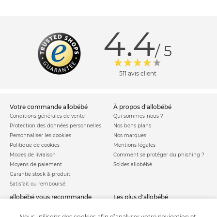
4.4
/ 5
511 avis client
votre commande allobébé
à propos d'allobébé
Conditions générales de vente
Qui sommes-nous ?
Protection des données personnelles
Nos bons plans
Personnaliser les cookies
Nos marques
Politique de cookies
Mentions légales
Modes de livraison
Comment se protéger du phishing ?
Moyens de paiement
Soldes allobébé
Garantie stock & produit
Satisfait ou remboursé
allobébé vous recommande
les plus d'allobébé
Sites et partenaires
Liste de naissance
Nos labels
Infos conseils
Nous utilisons des cookies afin d’analyser votre navigation et