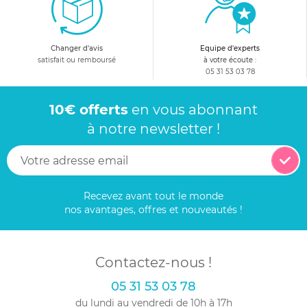
Changer d'avis
Equipe d'experts
satisfait ou remboursé
à votre écoute :
05 31 53 03 78
10€ offerts
en vous abonnant
à notre newsletter !
Recevez avant tout le monde
nos avantages, offres et nouveautés !
Contactez-nous !
05 31 53 03 78
du lundi au vendredi de 10h à 17h