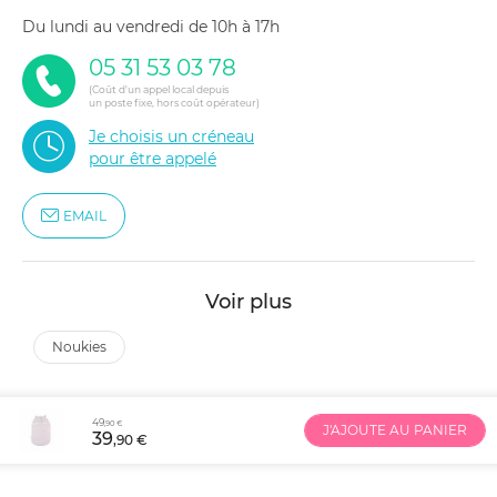
du lundi au vendredi de 10h à 17h
05 31 53 03 78
(Coût d'un appel local depuis
un poste fixe, hors coût opérateur)
Je choisis un créneau
pour être appelé
EMAIL
Voir plus
noukies
49
,90 €
J'AJOUTE AU PANIER
39
,90 €