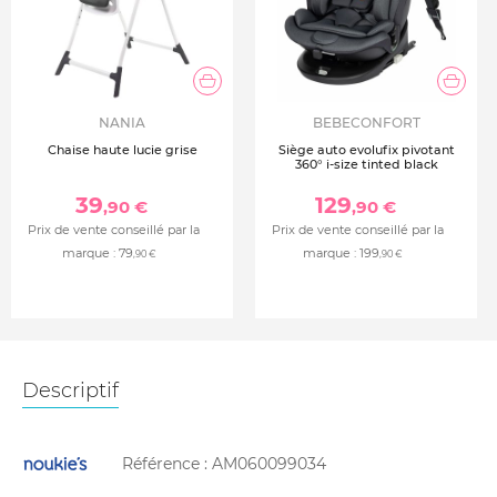
NANIA
BEBECONFORT
Chaise haute lucie grise
Siège auto evolufix pivotant
360° i-size tinted black
39
129
,90 €
,90 €
Prix de vente conseillé par la
Prix de vente conseillé par la
marque :
79
marque :
199
,90 €
,90 €
Descriptif
Référence :
AM060099034