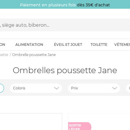
Paiement en plusieurs fois
dès 35€ d'achat
ION
ALIMENTATION
ÉVEIL ET JOUET
TOILETTE
VÊTEME
sette
Ombrelle poussette Jane
Ombrelles poussette Jane
Coloris
Prix