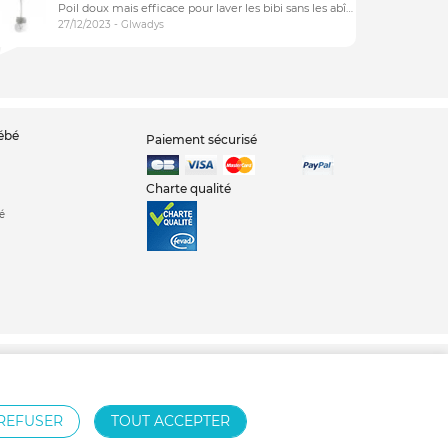
Poil doux mais efficace pour laver les bibi sans les abîmer
27/12/2023 - Glwadys
bébé
Paiement sécurisé
Charte qualité
é
oussette Chicco
Poussette Jané
Poussette Cybex
Poussette Bébé confort
REFUSER
TOUT ACCEPTER