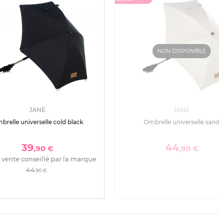
NON DISPONIBLE
JANE
JANE
brelle universelle cold black
Ombrelle universelle san
39
44
,90 €
,90 €
 vente conseillé par la marque :
44
,90 €