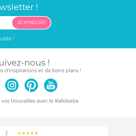
sletter !
JE M'INSCRIS
utés !
uivez-nous !
s d'inspirations
et de bons plans !
vos trouvailles
avec le #allobebe