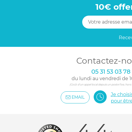
10€ offe
Recev
Contactez-no
05 31 53 03 78
du lundi au vendredi de 1
(Coût d'un appel local depuis un poste fixe, hor
Je chois
EMAIL
pour êtr
4.4