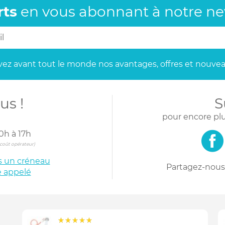
rts
en vous abonnant
à notre new
ez avant tout le monde
nos avantages, offres et nouvea
us !
S
pour encore plu
0h à 17h
s coût opérateur)
is un créneau
Partagez-nous 
e appelé