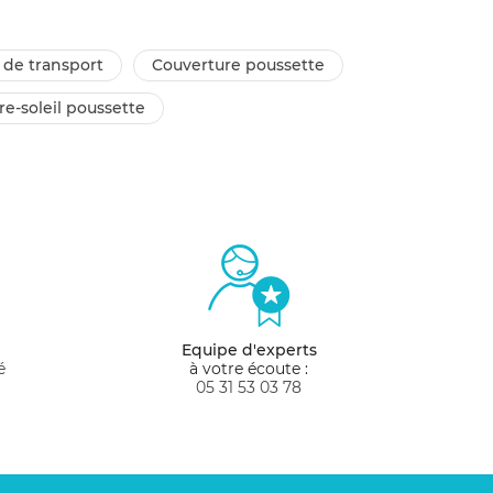
c de transport
couverture poussette
are-soleil poussette
Equipe d'experts
é
à votre écoute :
05 31 53 03 78