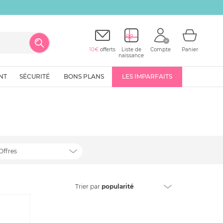
10€
offerts
Liste de
Compte
Panier
naissance
NT
SÉCURITÉ
BONS PLANS
LES IMPARFAITS
Offres
Trier
par
popularité