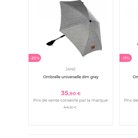
-20%
-11%
JANE
Ombrelle universelle dim grey
Om
35
,90 €
Prix de vente conseillé par la marque :
Prix de
44
,90 €