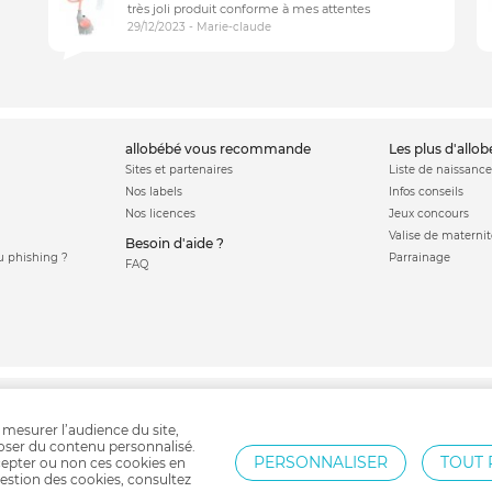
très joli produit conforme à mes attentes
29/12/2023 - Marie-claude
allobébé vous recommande
les plus d'allo
Sites et partenaires
Liste de naissance
Nos labels
Infos conseils
Nos licences
Jeux concours
Valise de maternit
Besoin d'aide ?
 phishing ?
Parrainage
FAQ
ssette canne
Poussette jumeaux
Poussette triplés
Sac à langer
Porte bébé
P
 mesurer l’audience du site,
poser du contenu personnalisé.
PERSONNALISER
TOUT 
epter ou non ces cookies en
estion des cookies, consultez