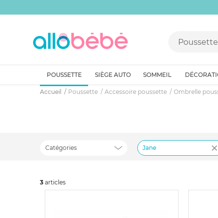
POUSSETTE
SIÈGE AUTO
SOMMEIL
DÉCORAT
Accueil
Poussette
Accessoire poussette
Ombrelle pous
Catégories
Jane
3
art
icles