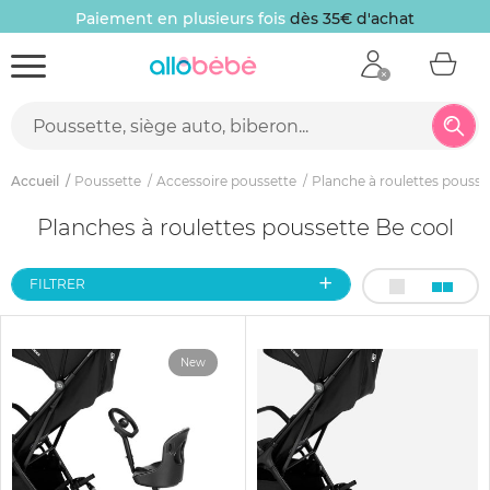
Paiement en plusieurs fois
dès 35€ d'achat
Accueil
Poussette
Accessoire poussette
Planche à roulettes pousse
Planches à roulettes poussette Be cool
FILTRER
New