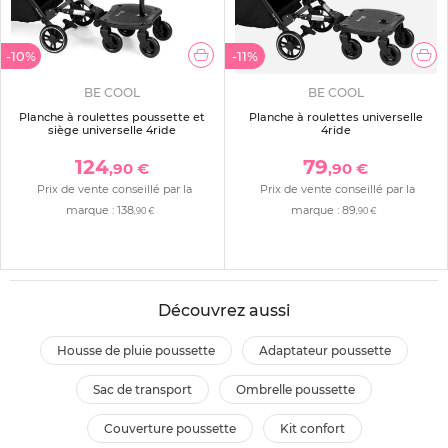
-10%
-11%
BE COOL
BE COOL
Planche à roulettes poussette et
Planche à roulettes universelle
siège universelle 4ride
4ride
124
79
,90 €
,90 €
Prix de vente conseillé par la
Prix de vente conseillé par la
marque :
138
marque :
89
,90 €
,90 €
Découvrez aussi
housse de pluie poussette
adaptateur poussette
sac de transport
ombrelle poussette
couverture poussette
kit confort