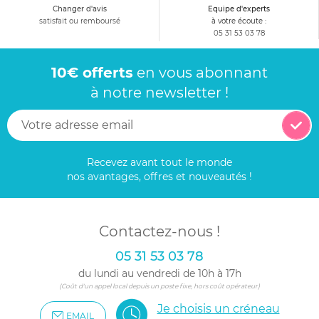
Changer d'avis
Equipe d'experts
satisfait ou remboursé
à votre écoute :
05 31 53 03 78
10€ offerts
en vous abonnant
à notre newsletter !
Recevez avant tout le monde
nos avantages, offres et nouveautés !
Contactez-nous !
05 31 53 03 78
du lundi au vendredi de 10h à 17h
(Coût d'un appel local depuis un poste fixe, hors coût opérateur)
Je choisis un créneau
EMAIL