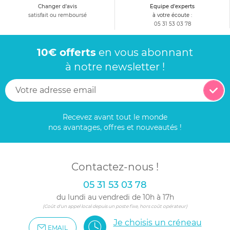
Changer d'avis
Equipe d'experts
satisfait ou remboursé
à votre écoute :
05 31 53 03 78
10€ offerts
en vous abonnant
à notre newsletter !
Recevez avant tout le monde
nos avantages, offres et nouveautés !
Contactez-nous !
05 31 53 03 78
du lundi au vendredi de 10h à 17h
(Coût d'un appel local depuis un poste fixe, hors coût opérateur)
Je choisis un créneau
EMAIL