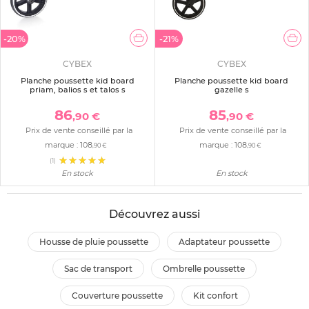
-20%
-21%
CYBEX
CYBEX
Planche poussette kid board
Planche poussette kid board
priam, balios s et talos s
gazelle s
86
85
,90 €
,90 €
Prix de vente conseillé par la
Prix de vente conseillé par la
marque :
108
marque :
108
,90 €
,90 €
(1)
En stock
En stock
Découvrez aussi
housse de pluie poussette
adaptateur poussette
sac de transport
ombrelle poussette
couverture poussette
kit confort