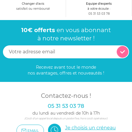
Changer d'avis
Equipe d'experts
satisfait ou remboursé
à votre écoute :
05 31 53 03 78
10€ offerts
en vous abonnant
à notre newsletter !
Recevez avant tout le monde
nos avantages, offres et nouveautés !
Contactez-nous !
05 31 53 03 78
du lundi au vendredi de 10h à 17h
(Coût d'un appel local depuis un poste fixe, hors coût opérateur)
Je choisis un créneau
EMAIL