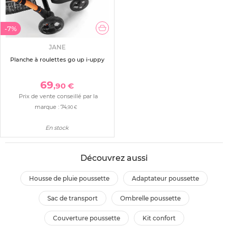
-7%
JANE
Planche à roulettes go up i-uppy
69
,90 €
Prix de vente conseillé par la
marque :
74
,90 €
En stock
Découvrez aussi
housse de pluie poussette
adaptateur poussette
sac de transport
ombrelle poussette
couverture poussette
kit confort