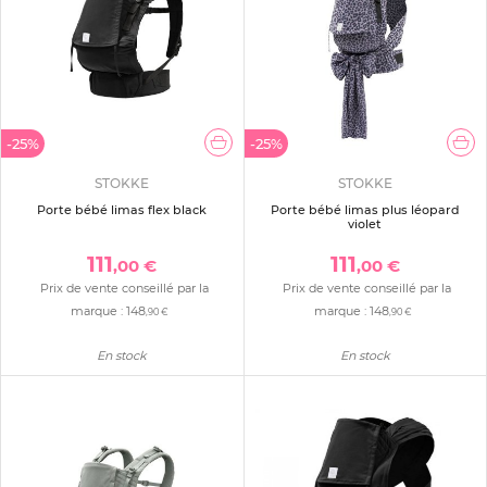
-25%
-25%
STOKKE
STOKKE
Porte bébé limas flex black
Porte bébé limas plus léopard
violet
111
111
,00 €
,00 €
Prix de vente conseillé par la
Prix de vente conseillé par la
marque :
148
marque :
148
,90 €
,90 €
En stock
En stock