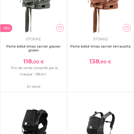
-15%
STOKKE
STOKKE
Porte bébé limas carrier glacier
Porte bébé limas carrier terracotta
green
118
138
,00 €
,90 €
Prix de vente conseillé par la
marque :
138
,90 €
En stock