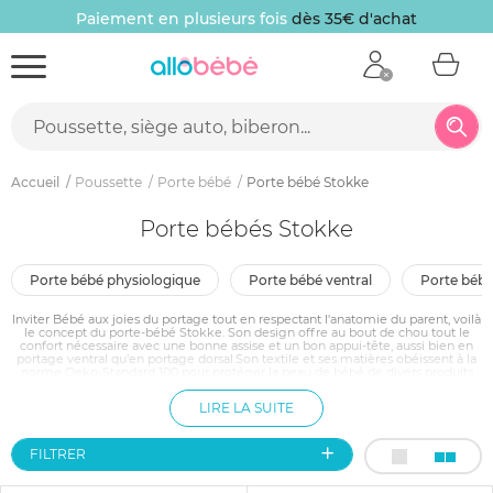
Paiement en plusieurs fois
dès 35€ d'achat
Accueil
Poussette
Porte bébé
Porte bébé Stokke
Porte bébés Stokke
porte bébé physiologique
porte bébé ventral
porte béb
Inviter Bébé aux joies du portage tout en respectant l'anatomie du parent, voilà
le concept du porte-bébé Stokke. Son design offre au bout de chou tout le
confort nécessaire avec une bonne assise et un bon appui-tête, aussi bien en
portage ventral qu'en portage dorsal.Son textile et ses matières obéissent à la
norme Oeko-Standard 100 pour protéger la peau de bébé de divers produits
nocifs. Ainsi, les portes-bébé proposés par Stokke transportent les enfants de
un mois à 3 ans pour certains modèles.
LIRE LA SUITE
FILTRER