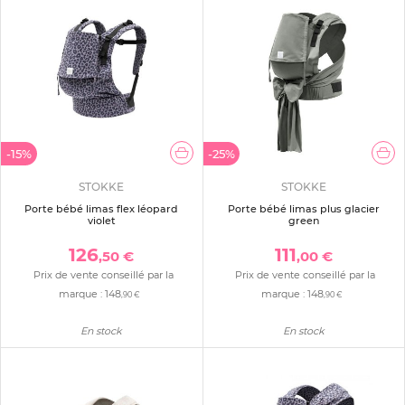
-15%
-25%
STOKKE
STOKKE
Porte bébé limas flex léopard
Porte bébé limas plus glacier
violet
green
126
111
,50 €
,00 €
Prix de vente conseillé par la
Prix de vente conseillé par la
marque :
148
marque :
148
,90 €
,90 €
En stock
En stock