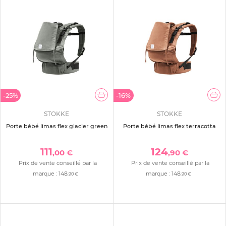
-25%
-16%
STOKKE
STOKKE
Porte bébé limas flex glacier green
Porte bébé limas flex terracotta
111
124
,00 €
,90 €
Prix de vente conseillé par la
Prix de vente conseillé par la
marque :
148
marque :
148
,90 €
,90 €