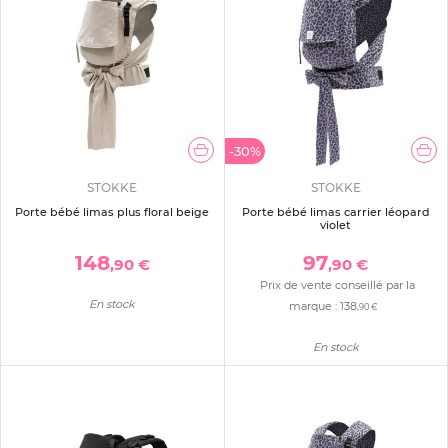
-30%
STOKKE
STOKKE
Porte bébé limas plus floral beige
Porte bébé limas carrier léopard
violet
148
97
,90 €
,90 €
Prix de vente conseillé par la
En stock
marque :
138
,90 €
En stock