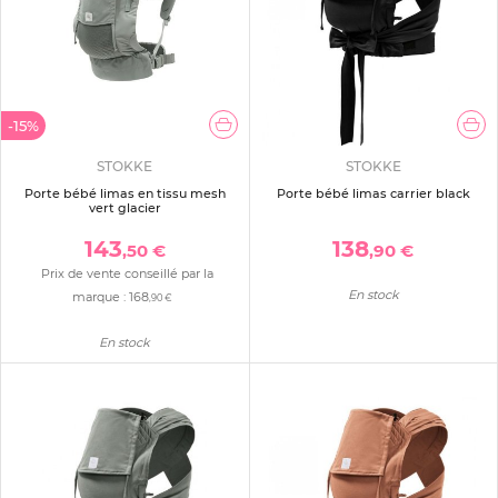
-15%
STOKKE
STOKKE
Porte bébé limas en tissu mesh
Porte bébé limas carrier black
vert glacier
143
138
,50 €
,90 €
Prix de vente conseillé par la
En stock
marque :
168
,90 €
En stock