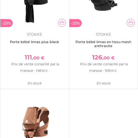
-25%
-25%
STOKKE
STOKKE
Porte bébé limas plus black
Porte bébé limas en tissu mesh
anthracite
111
126
,00 €
,00 €
Prix de vente conseillé par la
Prix de vente conseillé par la
marque :
148
marque :
168
,90 €
,90 €
En stock
En stock