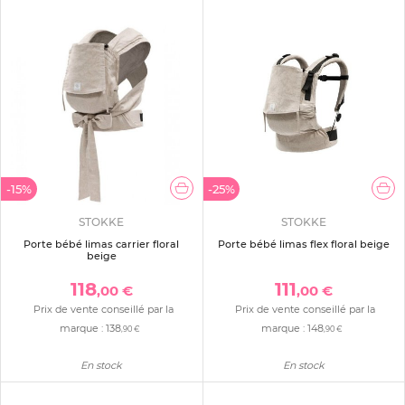
-15%
-25%
STOKKE
STOKKE
Porte bébé limas carrier floral
Porte bébé limas flex floral beige
beige
118
111
,00 €
,00 €
Prix de vente conseillé par la
Prix de vente conseillé par la
marque :
138
marque :
148
,90 €
,90 €
En stock
En stock