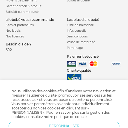
Moyens de paiement
Soldes allobébé
Garantie stock & produit
Satisfait ou remboursé
allobébé vous recommande
les plus d'allobébé
Sites et partenaires
Liste de naissance
Nos labels
Infos conseils
Nos licences
Jeux concours
Valise de maternité
Besoin d'aide ?
Parrainage
FAQ
Paiement sécurisé
Charte qualité
Nous utilisons des cookies afin d’analyser votre navigation et
mesurer l’audience du site, promouvoir ses services sur les
réseaux sociaux et vous proposer du contenu personnalisé.
Vous pouvez paramétrer vos choix pour individuellement
Poussette Moodd
Poussette combinée
Poussette citadine
accepter ou non ces cookies en cliquant sur «
PERSONNALISER ». Pour en savoir plus sur la gestion des
Poussette canne
Poussette jumeaux
Poussette triplés
Sac à langer
cookies, consultez notre
politique de cookies
.
Porte bébé
Poussette Chicco
Poussette Jané
Poussette Cybex
PERSONNALISER
Poussette Bébé confort