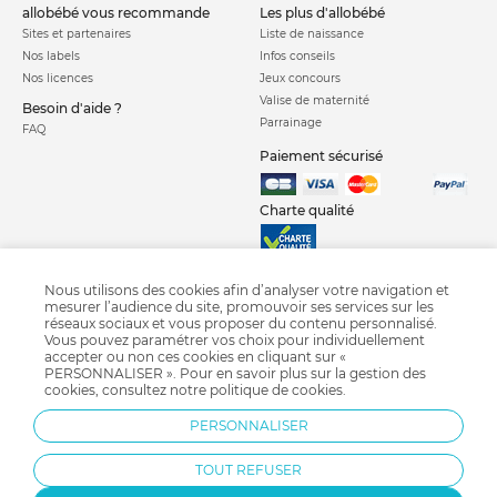
allobébé vous recommande
les plus d'allobébé
Sites et partenaires
Liste de naissance
Nos labels
Infos conseils
Nos licences
Jeux concours
Valise de maternité
Besoin d'aide ?
Parrainage
FAQ
Paiement sécurisé
Charte qualité
Nous utilisons des cookies afin d’analyser votre navigation et
mesurer l’audience du site, promouvoir ses services sur les
réseaux sociaux et vous proposer du contenu personnalisé.
Vous pouvez paramétrer vos choix pour individuellement
Poussette combinée
Poussette citadine
Poussette canne
accepter ou non ces cookies en cliquant sur «
PERSONNALISER ». Pour en savoir plus sur la gestion des
Poussette jumeaux
Poussette triplés
Sac à langer
Porte bébé
cookies, consultez notre
politique de cookies
.
Poussette Chicco
Poussette Jané
Poussette Cybex
PERSONNALISER
Poussette Bébé confort
TOUT REFUSER