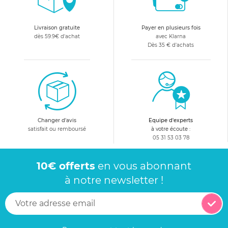
Livraison gratuite
Payer en plusieurs fois
dès 59.9€ d'achat
avec Klarna
Dès 35 € d'achats
Changer d'avis
Equipe d'experts
satisfait ou remboursé
à votre écoute :
05 31 53 03 78
10€ offerts
en vous abonnant
à notre newsletter !