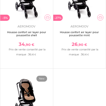
-5%
-27%
AEROMOOV
AEROMOOV
Housse confort air layer pour
Housse confort air layer pour
poussette shell
poussette mint
34
26
,90 €
,90 €
Prix de vente conseillé par la
Prix de vente conseillé par la
marque :
36
marque :
36
,90 €
,90 €
New