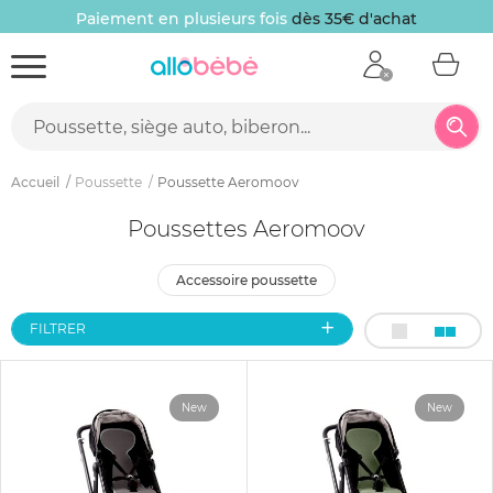
Paiement en plusieurs fois
dès 35€ d'achat
Accueil
Poussette
Poussette Aeromoov
Poussettes Aeromoov
accessoire poussette
FILTRER
New
New