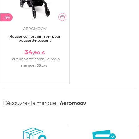
-5%
AEROMOOV
Housse confort air layer pour
poussette tuscany
34
,90 €
Prix de vente conseillé par la
marque :
36
,90 €
Découvrez la marque :
Aeromoov