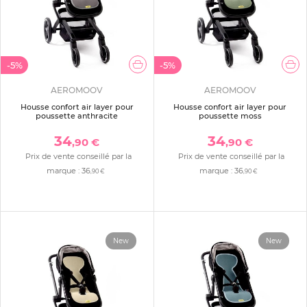
-5%
-5%
AEROMOOV
AEROMOOV
Housse confort air layer pour
Housse confort air layer pour
poussette anthracite
poussette moss
34
34
,90 €
,90 €
Prix de vente conseillé par la
Prix de vente conseillé par la
marque :
36
marque :
36
,90 €
,90 €
New
New