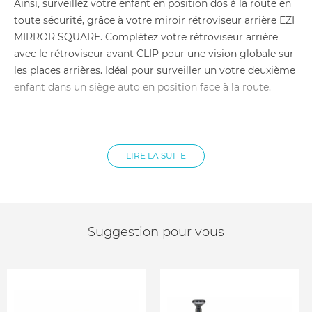
Ainsi, surveillez votre enfant en position dos à la route en
toute sécurité, grâce à votre miroir rétroviseur arrière EZI
MIRROR SQUARE. Complétez votre rétroviseur arrière
avec le rétroviseur avant CLIP pour une vision globale sur
les places arrières. Idéal pour surveiller un votre deuxième
enfant dans un siège auto en position face à la route.
Caractéristiques du Rétroviseur bébé ezi mirror square -
eco friendly :
LIRE LA SUITE
Dimensions : 24,5 x 16 cm
Composition : Acrylique et RPET (polyéthylène
téréphtalate recyclé)
Idéal pour surveiller votre enfant sans se retourner
Assure une tranquillité d'esprit
Suggestion pour vous
Grand et miroir légèrement courbé pour une vision
extra-large
Base rotative pour choisir l'angle de vue sur bébé
Installation simple et rapide
S'adapte à tous les appuis-tête grâce aux sangles
réglables