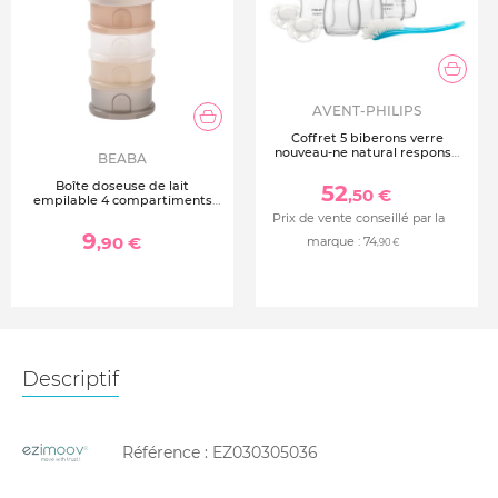
AVENT-PHILIPS
Coffret 5 biberons verre
nouveau-ne natural response
BEABA
scd879/11
Boîte doseuse de lait
52
,50 €
empilable 4 compartiments
argile
Prix de vente conseillé par la
9
,90 €
marque :
74
,90 €
Descriptif
Référence :
EZ030305036