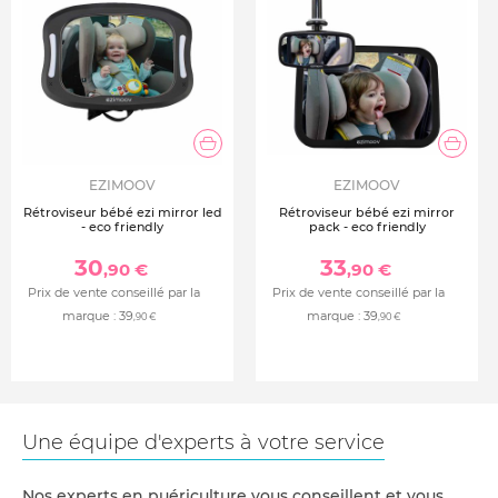
Durable et écologique
Soumis à des tests de sécurité
EZIMOOV
EZIMOOV
Rétroviseur bébé ezi mirror led
Rétroviseur bébé ezi mirror
- eco friendly
pack - eco friendly
30
33
,90 €
,90 €
Prix de vente conseillé par la
Prix de vente conseillé par la
marque :
39
marque :
39
,90 €
,90 €
Une équipe d'experts à votre service
Nos experts en puériculture vous conseillent et vous