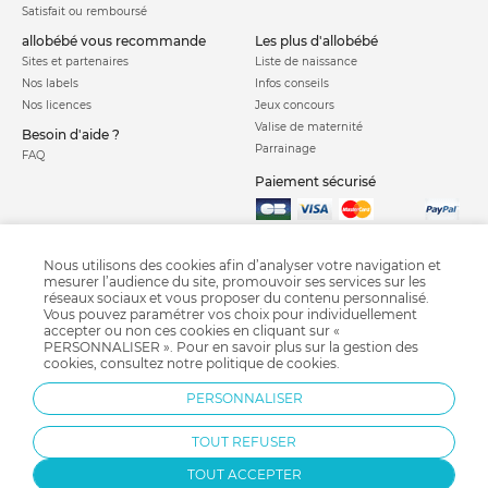
Satisfait ou remboursé
allobébé vous recommande
les plus d'allobébé
Sites et partenaires
Liste de naissance
Nos labels
Infos conseils
Nos licences
Jeux concours
Valise de maternité
Besoin d'aide ?
Parrainage
FAQ
Paiement sécurisé
Charte qualité
Nous utilisons des cookies afin d’analyser votre navigation et
mesurer l’audience du site, promouvoir ses services sur les
réseaux sociaux et vous proposer du contenu personnalisé.
Vous pouvez paramétrer vos choix pour individuellement
accepter ou non ces cookies en cliquant sur «
PERSONNALISER ». Pour en savoir plus sur la gestion des
cookies, consultez notre
politique de cookies
.
Goupillon biberon
Chaise haute
Chauffe biberon
Coussin d'allaitement
PERSONNALISER
Tétine
Stérilisateur biberon
Biberon
Bavoir
TOUT REFUSER
TOUT ACCEPTER