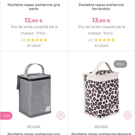
Pochette repas isotherme gris
Pochette repas isotherme
perle
terracotta
12
13
,90 €
,90 €
Prix de vente conseillé par la
Prix de vente conseillé par la
marque :
17
marque :
16
,90 €
,90 €
(22)
(22)
En stock
En stock
New
-12%
BEABA
BEABA
Pochette repas isotherme gris
Pochette repas isotherme léopard