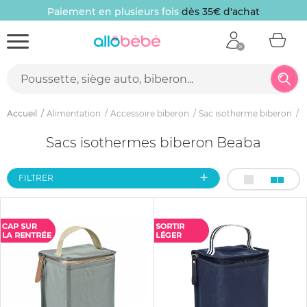
Paiement en plusieurs fois
dès 35€ d'achat
Accueil
Alimentation
Accessoire biberon
Sac isotherme biberon
S
Sacs isothermes biberon Beaba
FILTRER