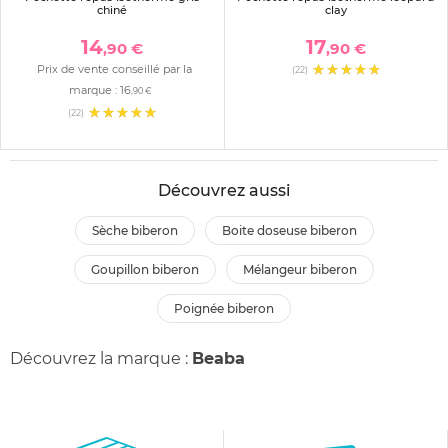
chiné
clay
14
17
,90 €
,90 €
Prix de vente conseillé par la
(22)
marque :
16
,90 €
(22)
Découvrez aussi
sèche biberon
boite doseuse biberon
goupillon biberon
mélangeur biberon
poignée biberon
Découvrez la marque :
Beaba