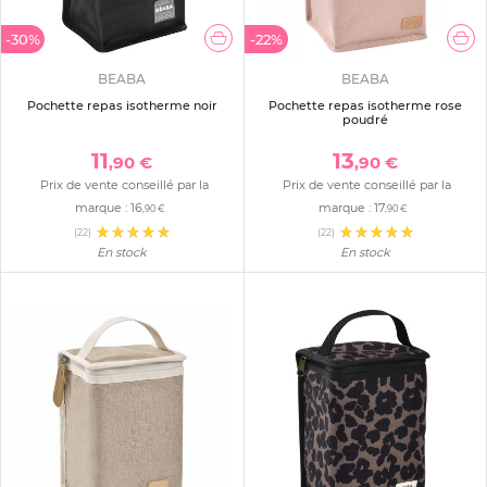
-30%
-22%
BEABA
BEABA
Pochette repas isotherme noir
Pochette repas isotherme rose
poudré
11
13
,90 €
,90 €
Prix de vente conseillé par la
Prix de vente conseillé par la
marque :
16
marque :
17
,90 €
,90 €
(22)
(22)
En stock
En stock