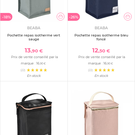
-18%
-26%
BEABA
BEABA
Pochette repas isotherme vert
Pochette repas isotherme bleu
sauge
foncé
13
12
,90 €
,50 €
Prix de vente conseillé par la
Prix de vente conseillé par la
marque :
16
marque :
16
,90 €
,90 €
(22)
(22)
En stock
En stock