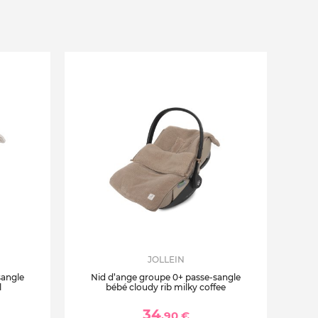
JOLLEIN
sangle
Nid d’ange groupe 0+ passe-sangle
l
bébé cloudy rib milky coffee
34
,90 €