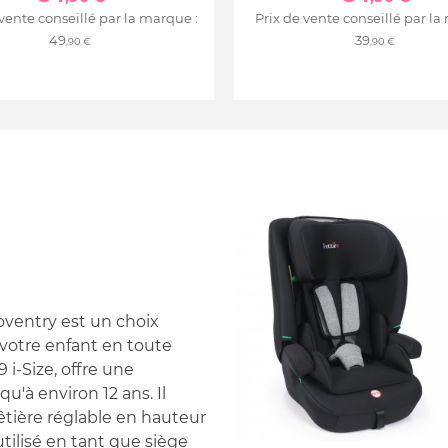
 vente conseillé par la marque :
Prix de vente conseillé par la
49
39
,90 €
,90 €
oventry est un choix
votre enfant en toute
i-Size, offre une
u'à environ 12 ans. Il
 têtière réglable en hauteur
utilisé en tant que siège