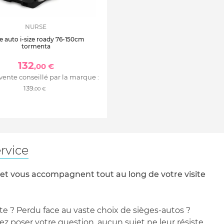
NURSE
e auto i-size roady 76-150cm
tormenta
132
,00 €
 vente conseillé par la marque :
139
,00 €
rvice
 et vous accompagnent tout au long de votre visite
te ? Perdu face au vaste choix de sièges-autos ?
 poser votre question, aucun sujet ne leur résiste