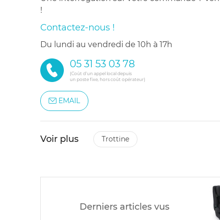
!
Contactez-nous !
du lundi au vendredi de 10h à 17h
05 31 53 03 78
(Coût d'un appel local depuis
un poste fixe, hors coût opérateur)
EMAIL
Voir plus
trottine
Derniers articles vus