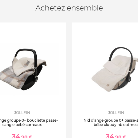
Achetez ensemble
JOLLEIN
JOLLEIN
nge groupe 0+ bouclette passe-
Nid d’ange groupe 0+ passe-
sangle bébé carreaux
bébé cloudy rib oatmea
34
34
,90 €
,90 €