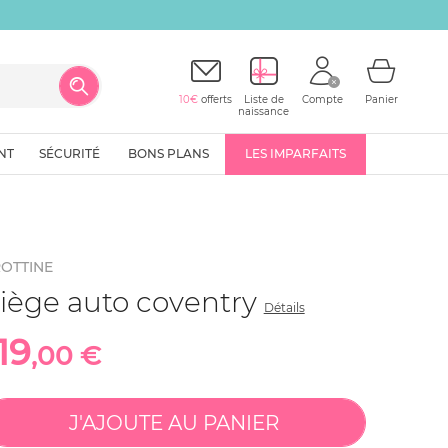
10€
offerts
Liste de
Compte
Panier
naissance
NT
SÉCURITÉ
BONS PLANS
LES IMPARFAITS
ROTTINE
iège auto coventry
Détails
19
,00 €