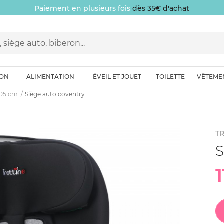
Paiement en plusieurs fois
dès 35€ d'achat
ION
ALIMENTATION
ÉVEIL ET JOUET
TOILETTE
VÊTEME
-105 cm
Siège auto coventry
T
S
1