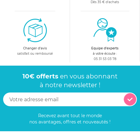
Dès 35 € d'achats
Changer d'avis
Equipe d'experts
satisfait ou remboursé
à votre écoute :
05 31 53 03 78
10€ offerts
en vous abonnant
à notre newsletter !
Recevez avant tout le monde
nos avantages, offres et nouveautés !