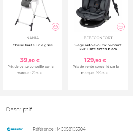
NANIA
BEBECONFORT
Chaise haute lucie grise
Siège auto evolufix pivotant
360° i-size tinted black
39
129
,90 €
,90 €
Prix de vente conseillé par la
Prix de vente conseillé par la
marque :
79
marque :
199
,90 €
,90 €
Descriptif
Référence :
MC058105384