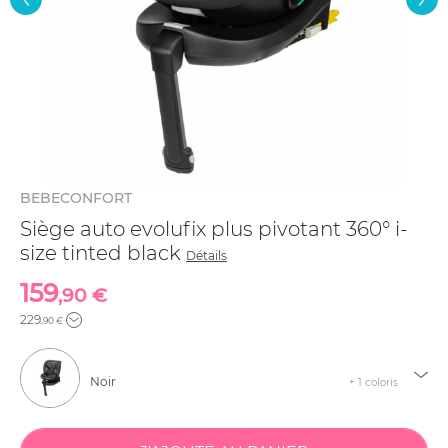
BEBECONFORT
Siège auto evolufix plus pivotant 360° i-
size tinted black
Détails
159
,90 €
229
,90 €
Noir
+ 1 coloris