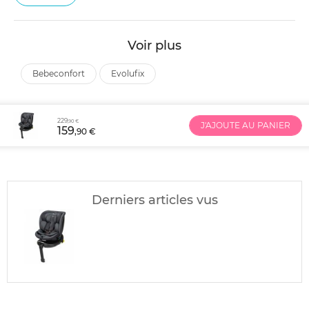
Voir plus
bebeconfort
evolufix
229
,90 €
J'AJOUTE AU PANIER
159
,90 €
Derniers articles vus