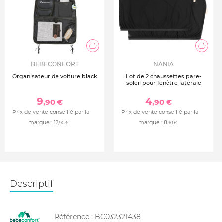
BEBECONFORT
NANIA
Organisateur de voiture black
Lot de 2 chaussettes pare-
soleil pour fenêtre latérale
9
4
,90 €
,90 €
Prix de vente conseillé par la
Prix de vente conseillé par la
marque :
12
marque :
8
,90 €
,90 €
Descriptif
Référence :
BC032321438