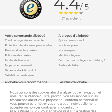
4.4
/ 5
511 avis client
votre commande allobébé
à propos d'allobébé
Conditions générales de vente
Qui sommes-nous ?
Protection des données personnelles
Nos bons plans
Personnaliser les cookies
Nos marques
Politique de cookies
Mentions légales
Modes de livraison
Comment se protéger du phishing ?
Moyens de paiement
Soldes allobébé
Garantie stock & produit
Satisfait ou remboursé
allobébé vous recommande
les plus d'allobébé
Sites et partenaires
Liste de naissance
Nos labels
Infos conseils
Nous utilisons des cookies afin d’analyser votre navigation et
mesurer l’audience du site, promouvoir ses services sur les
Nos licences
Jeux concours
réseaux sociaux et vous proposer du contenu personnalisé.
Valise de maternité
Besoin d'aide ?
Vous pouvez paramétrer vos choix pour individuellement
Parrainage
accepter ou non ces cookies en cliquant sur «
FAQ
PERSONNALISER ». Pour en savoir plus sur la gestion des