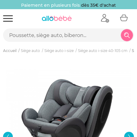
Paiement en plusieurs fois
dès 35€ d'achat
Accueil
Siège auto
Siège auto i-size
Siège auto i-size 40-105 cm
Si