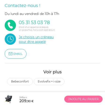
Contactez-nous !
du lundi au vendredi de 10h à 17h
05 31 53 03 78
(Coût d'un appel local depuis
un poste fixe, hors coût opérateur)
Je choisis un créneau
pour être appelé
EMAIL
Voir plus
bebeconfort
evolvefix + i-size
249
,90 €
J'AJOUTE AU PANIER
209
,90 €