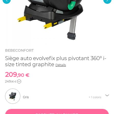
BEBECONFORT
Siège auto evolvefix plus pivotant 360° i-
size tinted graphite
Détails
209
,90 €
249
,90 €
Gris
+ 1 coloris