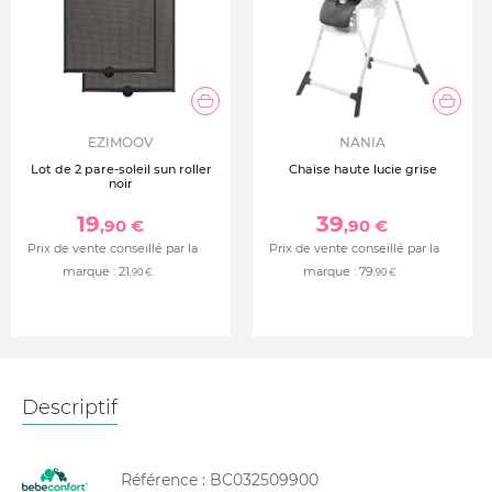
EZIMOOV
NANIA
Lot de 2 pare-soleil sun roller
Chaise haute lucie grise
noir
19
39
,90 €
,90 €
Prix de vente conseillé par la
Prix de vente conseillé par la
marque :
21
marque :
79
,90 €
,90 €
Descriptif
Référence :
BC032509900