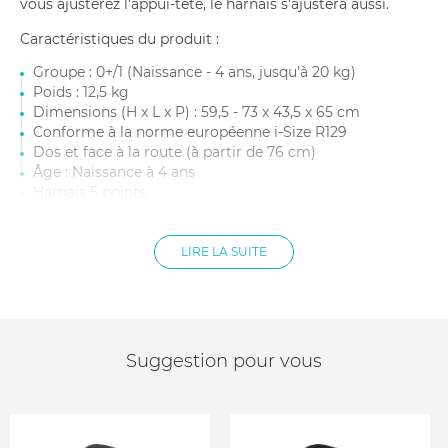
vous ajusterez l'appui-tête, le harnais s'ajustera aussi.
Caractéristiques du produit :
Groupe : 0+/1 (Naissance - 4 ans, jusqu’à 20 kg)
Poids : 12,5 kg
Dimensions (H x L x P) : 59,5 - 73 x 43,5 x 65 cm
Conforme à la norme européenne i-Size R129
Dos et face à la route (à partir de 76 cm)
Âge : Naissance à 4 ans
Harnais 5 points
Jambe de force réglable en hauteur
Housse lavable en machine à 30°
Coussinets de poitrine souples réduisant les
LIRE LA SUITE
mouvements en cas de choc
Suggestion pour vous