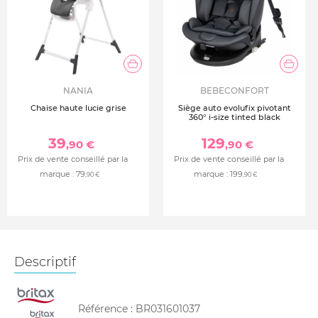
NANIA
BEBECONFORT
Chaise haute lucie grise
Siège auto evolufix pivotant
360° i-size tinted black
39
129
,90 €
,90 €
Prix de vente conseillé par la
Prix de vente conseillé par la
marque :
79
marque :
199
,90 €
,90 €
Descriptif
Référence :
BR031601037