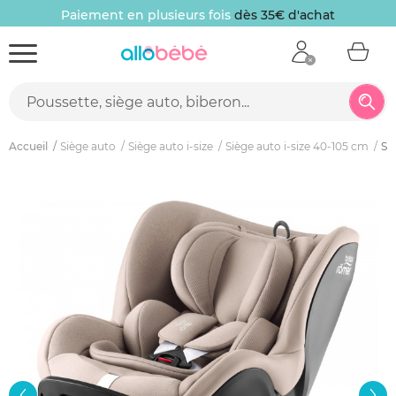
Paiement en plusieurs fois
dès 35€ d'achat
Accueil
Siège auto
Siège auto i-size
Siège auto i-size 40-105 cm
Siè