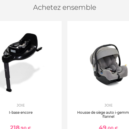
Achetez ensemble
JOIE
JOIE
I-base encore
Housse de siège auto i-gemm 
flannel
218
49
,90 €
,00 €