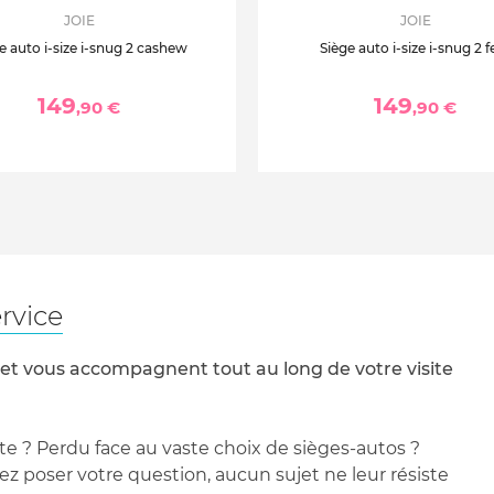
JOIE
JOIE
e auto i-size i-snug 2 cashew
Siège auto i-size i-snug 2 f
149
149
,90 €
,90 €
rvice
 et vous accompagnent tout au long de votre visite
te ? Perdu face au vaste choix de sièges-autos ?
 poser votre question, aucun sujet ne leur résiste