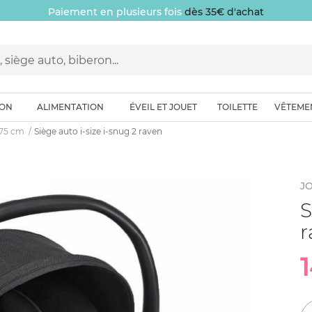
Paiement en plusieurs fois
dès 35€ d'achat
ION
ALIMENTATION
ÉVEIL ET JOUET
TOILETTE
VÊTEME
-75 cm
Siège auto i-size i-snug 2 raven
JO
S
r