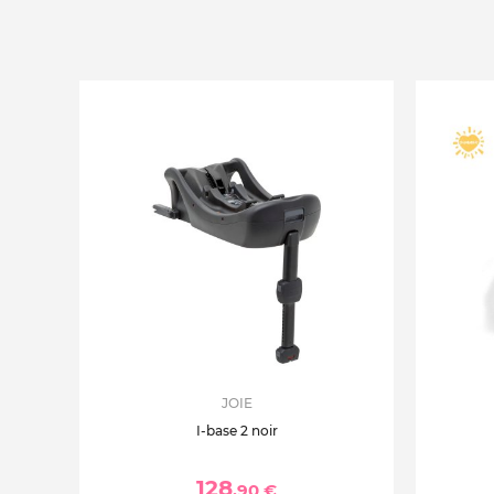
JOIE
I-base 2 noir
128
,90 €