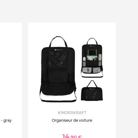
KINDERKRAFT
- gray
Organiseur de voiture
14
,90 €