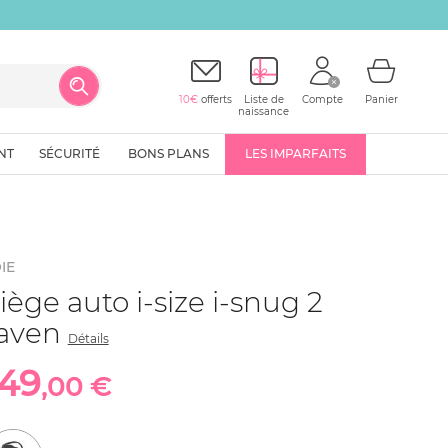
10€
offerts
Liste de
Compte
Panier
naissance
NT
SÉCURITÉ
BONS PLANS
LES IMPARFAITS
IE
iège auto i-size i-snug 2
aven
Détails
149
,00 €