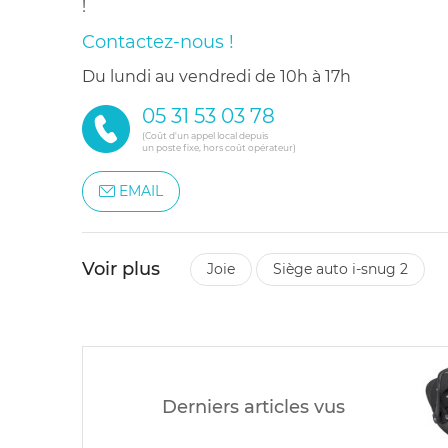
!
Contactez-nous !
du lundi au vendredi de 10h à 17h
05 31 53 03 78
(Coût d'un appel local depuis
un poste fixe, hors coût opérateur)
EMAIL
Voir plus
joie
siège auto i-snug 2
Derniers articles vus