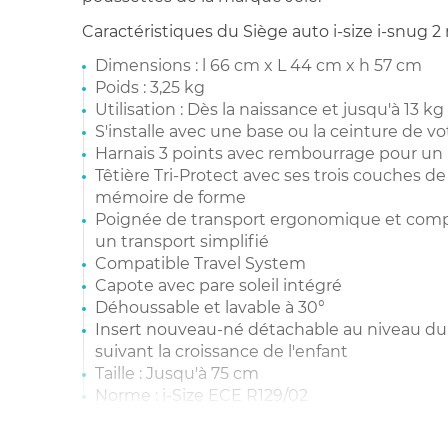
Caractéristiques du Siège auto i-size i-snug 2 
Dimensions : l 66 cm x L 44 cm x h 57 cm
Poids : 3,25 kg
Utilisation : Dès la naissance et jusqu'à 13 kg
S'installe avec une base ou la ceinture de vo
Harnais 3 points avec rembourrage pour un 
Têtière Tri-Protect avec ses trois couches d
mémoire de forme
Poignée de transport ergonomique et comp
un transport simplifié
Compatible Travel System
Capote avec pare soleil intégré
Déhoussable et lavable à 30°
Insert nouveau-né détachable au niveau du 
suivant la croissance de l'enfant
Taille : Jusqu'à 75 cm
Norme : i-Size ECE R129/02
Ce produit a reçu une note de 2 aux crashs-t