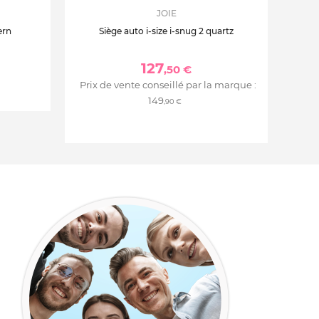
JOIE
ern
Siège auto i-size i-snug 2 quartz
127
,50 €
Prix de vente conseillé par la marque :
149
,90 €