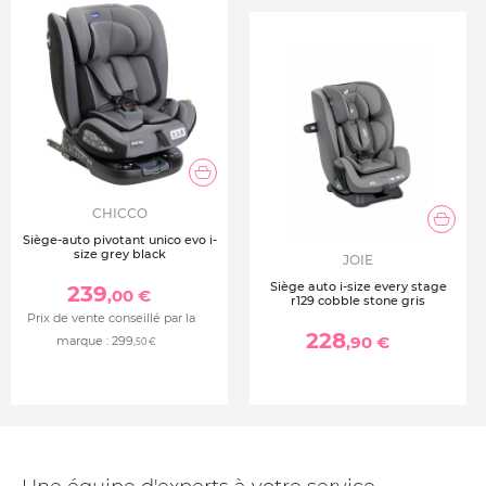
Base non inclus - Compatible avec la base Family Fix
360
CHICCO
Siège-auto pivotant unico evo i-
size grey black
JOIE
Siège auto i-size every stage
239
,00 €
r129 cobble stone gris
Prix de vente conseillé par la
228
,90 €
marque :
299
,50 €