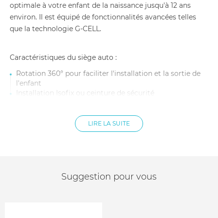
optimale à votre enfant de la naissance jusqu'à 12 ans
environ. Il est équipé de fonctionnalités avancées telles
que la technologie G-CELL.
Caractéristiques du siège auto :
Rotation 360° pour faciliter l'installation et la sortie de
l'enfant
Installation Isofix ou ceinture de sécurité
Technologie G-CELL pour une protection optimale en
cas de choc latéral
Harnais de sécurité 5 points réglable en hauteur
LIRE LA SUITE
Têtière réglable en hauteur
Réducteur amovible pour les nouveau-nés
4 positions d'inclinaison, dont 1 position allongée pour
les longs trajets
Housse amovible et lavable en machine
Suggestion pour vous
Norme R1290/03 I-Size
Dimensions : 43 x 67.4 x 49.8 cm
Voyage face à la route à partir de 15 mois jusqu'à 4 ans.
Age : de la naissance à 4 ans