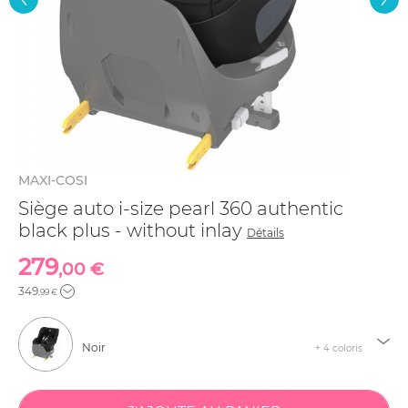
MAXI-COSI
Siège auto i-size pearl 360 authentic
black plus - without inlay
Détails
279
,00 €
349
,99 €
Noir
+ 4 coloris