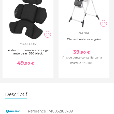
NANIA
Chaise haute lucie grise
MAXI-COSI
Réducteur nouveau-né siège
39
,90 €
auto pearl 360 black
Prix de vente conseillé par la
49
,90 €
marque :
79
,90 €
Descriptif
Référence :
MC032185789