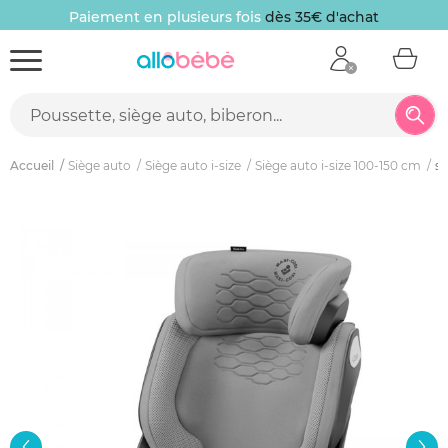
Paiement en plusieurs fois
dès 35€ d'achat
Accueil
Siège auto
Siège auto i-size
Siège auto i-size 100-150 cm
si