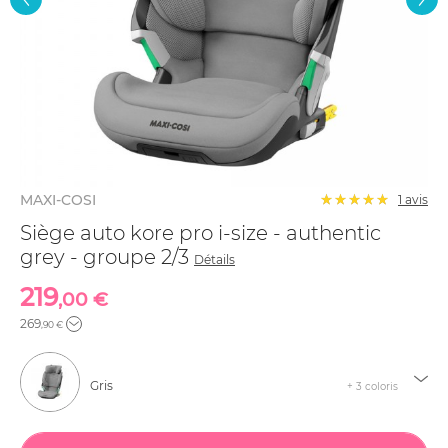
MAXI-COSI
1 avis
Siège auto kore pro i-size - authentic
grey - groupe 2/3
Détails
219
,00 €
269
,90 €
Gris
+ 3 coloris