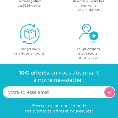
Livraison gratuite
Payer en plusieurs fois
dès 59.9€ d'achat
avec Klarna
Dès 35 € d'achats
Changer d'avis
Equipe d'experts
satisfait ou remboursé
à votre écoute :
05 31 53 03 78
10€ offerts
en vous abonnant
à notre newsletter !
Recevez avant tout le monde
nos avantages, offres et nouveautés !