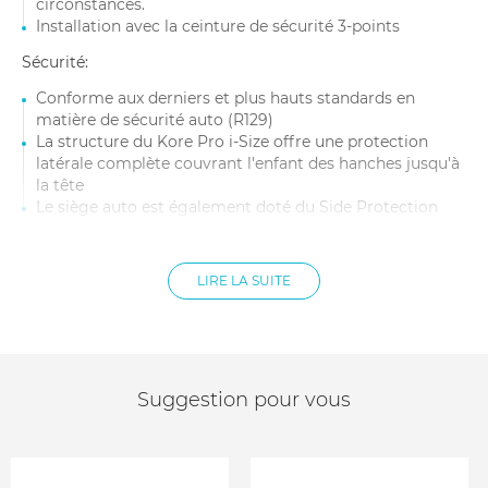
circonstances.
Installation avec la ceinture de sécurité 3-points
Sécurité:
Conforme aux derniers et plus hauts standards en
matière de sécurité auto (R129)
La structure du Kore Pro i-Size offre une protection
latérale complète couvrant l'enfant des hanches jusqu'à
la tête
Le siège auto est également doté du Side Protection
System Plus (SPS Plus), composé d'absorbeurs de choc
en fibre de verre sur les ailes latérales et de matériaux
innovants qui dissipent l'énergie du choc en cas
LIRE LA SUITE
d'impact
Ce système complet offre une protection latérale
supérieure pour votre enfant à tout moment.
Grandit avec votre enfant :
Suggestion pour vous
Conçu pour les enfants entre 100cm et 150cm, le Kore
Pro i-Size s'étend en hauteur mais aussi en largeur en
ajustant uniquement la têtière
Cela donne à votre enfant plus d'espace lorsqu'il grandit