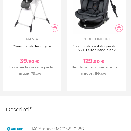
NANIA
BEBECONFORT
Chaise haute lucie grise
Siège auto evolufix pivotant
360° i-size tinted black
39
129
,90 €
,90 €
Prix de vente conseillé par la
Prix de vente conseillé par la
marque :
79
marque :
199
,90 €
,90 €
Descriptif
Référence :
MC032510586