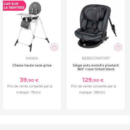
et un confort inégalé
Général :
Housse lavable
Excellent résultats aux crash tests
Installation possible de 3 sièges sur une banquette
Fabriqué en Europe
Poids : 6.1kg
Dimensions : L42 x H61 x P44cm
NANIA
BEBECONFORT
Chaise haute lucie grise
Siège auto evolufix pivotant
360° i-size tinted black
39
129
,90 €
,90 €
Prix de vente conseillé par la
Prix de vente conseillé par la
marque :
79
marque :
199
,90 €
,90 €