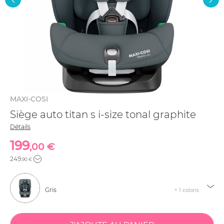
MAXI-COSI
Siège auto titan s i-size tonal graphite
Détails
199
,00 €
249
,90 €
Gris
+ 1 coloris