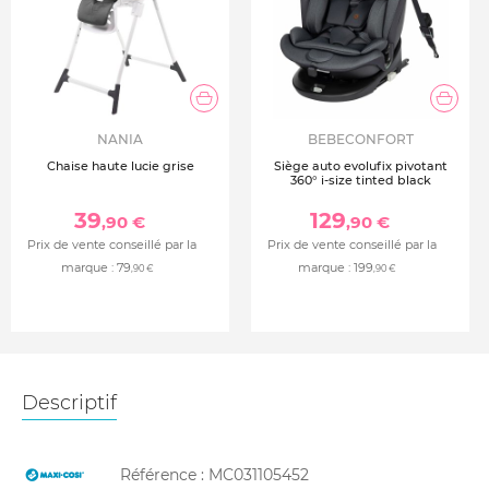
NANIA
BEBECONFORT
Chaise haute lucie grise
Siège auto evolufix pivotant
360° i-size tinted black
39
129
,90 €
,90 €
Prix de vente conseillé par la
Prix de vente conseillé par la
marque :
79
marque :
199
,90 €
,90 €
Descriptif
Référence :
MC031105452