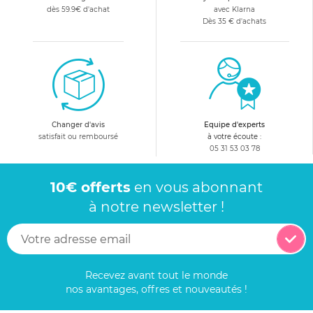
dès 59.9€ d'achat
avec Klarna
Dès 35 € d'achats
Changer d'avis
Equipe d'experts
satisfait ou remboursé
à votre écoute :
05 31 53 03 78
10€ offerts
en vous abonnant
à notre newsletter !
Recevez avant tout le monde
nos avantages, offres et nouveautés !