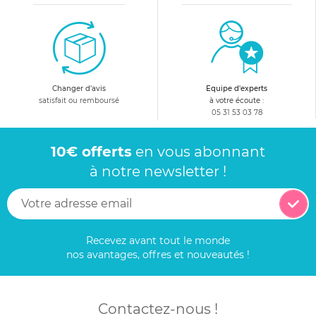
Changer d'avis
Equipe d'experts
satisfait ou remboursé
à votre écoute :
05 31 53 03 78
10€ offerts
en vous abonnant
à notre newsletter !
Recevez avant tout le monde
nos avantages, offres et nouveautés !
Contactez-nous !