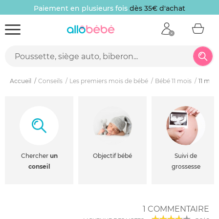
Paiement en plusieurs fois
dès 35€ d'achat
Accueil
Conseils
Les premiers mois de bébé
Bébé 11 mois
11 mois
Chercher
un
Objectif bébé
Suivi de
conseil
grossesse
1 COMMENTAIRE