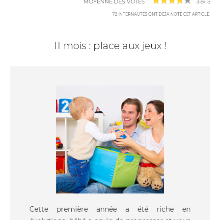
MOYENNE DES VOTES :
3.8
/
5
72
INTERNAUTES ONT DÉJÀ NOTÉ CET ARTICLE
.
11 mois : place aux jeux !
Cette première année a été riche en