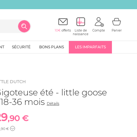
10€
offerts
Liste de
Compte
Panier
naissance
NT
SÉCURITÉ
BONS PLANS
LES IMPARFAITS
TTLE DUTCH
igoteuse été - little goose
 18-36 mois
Détails
29
,90 €
4
,90 €