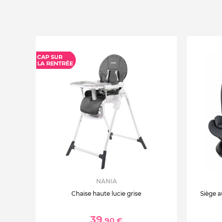
NANIA
Chaise haute lucie grise
Siège a
39
,90 €