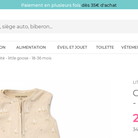
Paiement en plusieurs fois
dès 35€ d'achat
ION
ALIMENTATION
ÉVEIL ET JOUET
TOILETTE
VÊTEME
té - little goose - 18-36 mois
LI
G
-
3