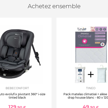
Achetez ensemble
BEBECONFORT
TINEO
uto evolufix pivotant 360° i-size
Pack matelas climatisé + alèse
tinted black
drap housse blanc - 60 x 12
129
49
,90 €
,90 €