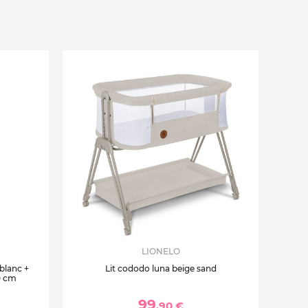
LIONELO
 blanc +
Lit cododo luna beige sand
0 cm
99
,90 €