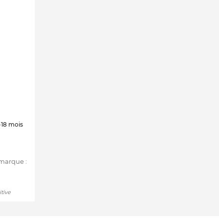
-18 mois
 marque :
itive