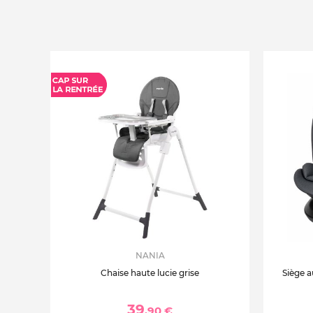
NANIA
Chaise haute lucie grise
Siège a
39
,90 €