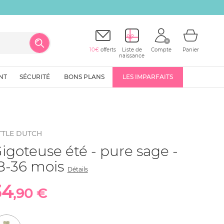
10€
offerts
Liste de
Compte
Panier
naissance
NT
SÉCURITÉ
BONS PLANS
LES IMPARFAITS
TTLE DUTCH
igoteuse été - pure sage -
8-36 mois
Détails
34
,90 €