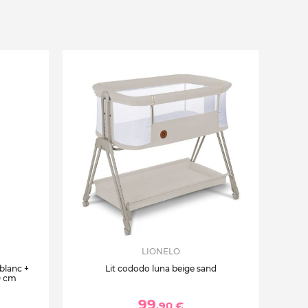
LIONELO
 blanc +
Lit cododo luna beige sand
0 cm
99
,90 €