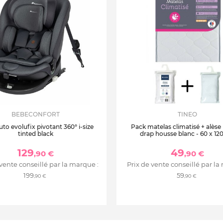
BEBECONFORT
TINEO
uto evolufix pivotant 360° i-size
Pack matelas climatisé + alèse
tinted black
drap housse blanc - 60 x 12
129
49
,90 €
,90 €
 vente conseillé par la marque :
Prix de vente conseillé par la
199
59
,90 €
,90 €