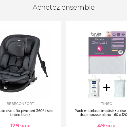
Achetez ensemble
BEBECONFORT
TINEO
uto evolufix pivotant 360° i-size
Pack matelas climatisé + alèse
tinted black
drap housse blanc - 60 x 12
129
49
,90 €
,90 €