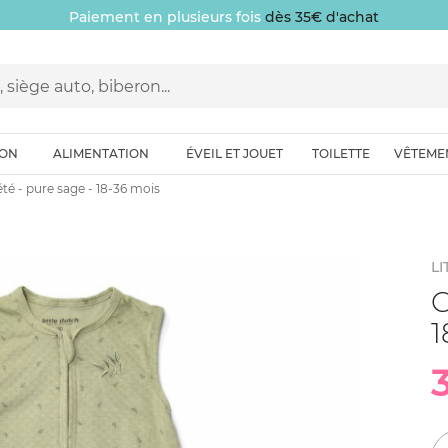
Paiement en plusieurs fois
dès 35€ d'achat
ION
ALIMENTATION
ÉVEIL ET JOUET
TOILETTE
VÊTEME
té - pure sage - 18-36 mois
LI
G
1