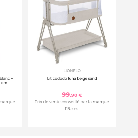
LIONELO
 blanc +
Lit cododo luna beige sand
0 cm
99
,90 €
 marque :
Prix de vente conseillé par la marque :
119
,90 €