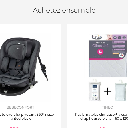
Achetez ensemble
BEBECONFORT
TINEO
uto evolufix pivotant 360° i-size
Pack matelas climatisé + alèse
tinted black
drap housse blanc - 60 x 12