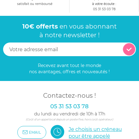
satisfait ou remboursé
à votre écoute :
05 31 53 03 78
10€ offerts
en vous abonnant
à notre newsletter !
Recevez avant tout le monde
nos avantages, offres et nouveautés !
Contactez-nous !
05 31 53 03 78
du lundi au vendredi de 10h à 17h
(Coût d'un appel local depuis un poste fixe, hors coût opérateur)
Je choisis un créneau
EMAIL
pour être appelé