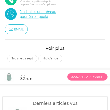
(Coût d'un appel local depuis
un poste fixe, hors coût opérateur)
Je choisis un créneau
pour être appelé
EMAIL
Voir plus
trois kilos sept
nid d'ange
46
,90 €
J'AJOUTE AU PANIER
32
,50 €
Derniers articles vus