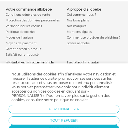
votre commande allobébé
à propos d'allobébé
Conditions générales de vente
Qui sommes-nous ?
Protection des données personnelles
Nos bons plans
Personnaliser les cookies
Nos marques
Politique de cookies
Mentions légales
Modes de livraison
Comment se protéger du phishing ?
Moyens de paiement
Soldes allobébé
Garantie stock & produit
Satisfait ou remboursé
allobébé vous recommande
les plus d'allobébé
Sites et partenaires
Liste de naissance
Nos labels
Infos conseils
Nous utilisons des cookies afin d’analyser votre navigation et
mesurer l’audience du site, promouvoir ses services sur les
Nos licences
Jeux concours
réseaux sociaux et vous proposer du contenu personnalisé.
Valise de maternité
Besoin d'aide ?
Vous pouvez paramétrer vos choix pour individuellement
Parrainage
accepter ou non ces cookies en cliquant sur «
FAQ
PERSONNALISER ». Pour en savoir plus sur la gestion des
Paiement sécurisé
cookies, consultez notre
politique de cookies
.
PERSONNALISER
Charte qualité
TOUT REFUSER