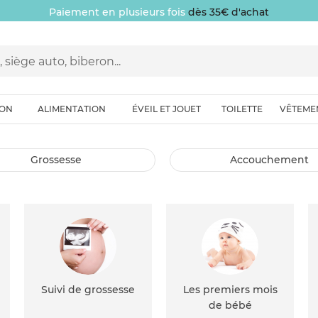
Paiement en plusieurs fois
dès 35€ d'achat
ION
ALIMENTATION
ÉVEIL ET JOUET
TOILETTE
VÊTEME
grossesse
accouchement
Suivi de grossesse
Les premiers mois
de bébé