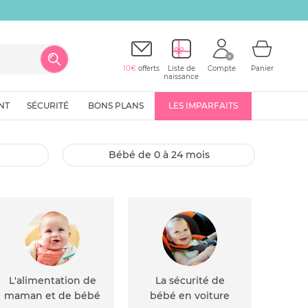
10€
offerts
Liste de
Compte
Panier
naissance
NT
SÉCURITÉ
BONS PLANS
LES IMPARFAITS
bébé de 0 à 24 mois
L'alimentation de
La sécurité de
maman et de bébé
bébé en voiture