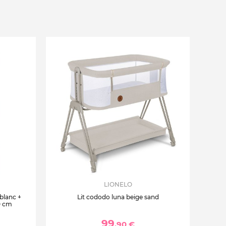
LIONELO
 blanc +
Lit cododo luna beige sand
0 cm
99
,90 €