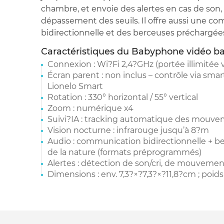
chambre, et envoie des alertes en cas de so
dépassement des seuils. Il offre aussi une c
bidirectionnelle et des berceuses préchargée
Caractéristiques du Babyphone vidéo ba
Connexion : Wi?Fi 2,4?GHz (portée illimitée v
Écran parent : non inclus – contrôle via smar
Lionelo Smart
Rotation : 330° horizontal / 55° vertical
Zoom : numérique x4
Suivi?IA : tracking automatique des mouv
Vision nocturne : infrarouge jusqu’à 8?m
Audio : communication bidirectionnelle + be
de la nature (formats préprogrammés)
Alertes : détection de son/cri, de mouveme
Dimensions : env. 7,3?×?7,3?×?11,8?cm ; poid