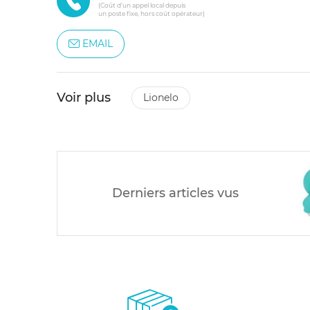
(Coût d'un appel local depuis
un poste fixe, hors coût opérateur)
EMAIL
Voir plus
lionelo
Derniers articles vus