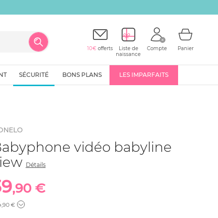
10€
offerts
Liste de
Compte
Panier
naissance
NT
SÉCURITÉ
BONS PLANS
LES IMPARFAITS
IONELO
abyphone vidéo babyline
view
Détails
39
,90 €
4
,90 €