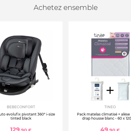
Achetez ensemble
BEBECONFORT
TINEO
uto evolufix pivotant 360° i-size
Pack matelas climatisé + alèse
tinted black
drap housse blanc - 60 x 12
129
49
,90 €
,90 €