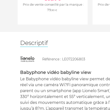
Prix de vente conseillé par la marque :
Prix de
79
,90 €
Descriptif
Référence :
LE072206803
Babyphone vidéo babyline view
Le Babyphone vidéo babyline view permet de
réel via une caméra Wi?Fi panoramique contrô
parent ou un smartphone (app Lionelo Smart).
330° horizontalement et 55° verticalement, 
suivi des mouvements automatique grâce à l’I
jusqu’à 8?m. L’appareil transmet la températur