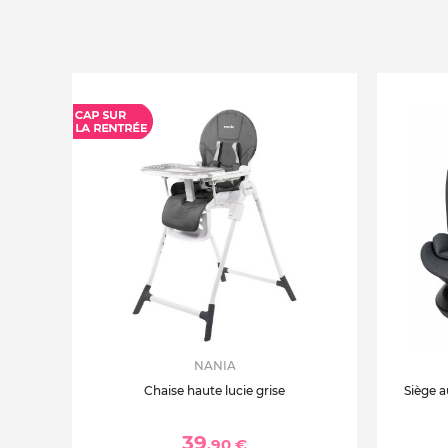
NANIA
Chaise haute lucie grise
Siège a
39
,90 €