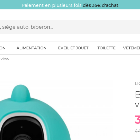
Paiement en plusieurs fois
dès 35€ d'achat
ION
ALIMENTATION
ÉVEIL ET JOUET
TOILETTE
VÊTEME
 view
L
B
4