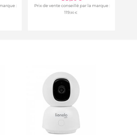
 marque :
Prix de vente conseillé par la marque :
119
,90 €