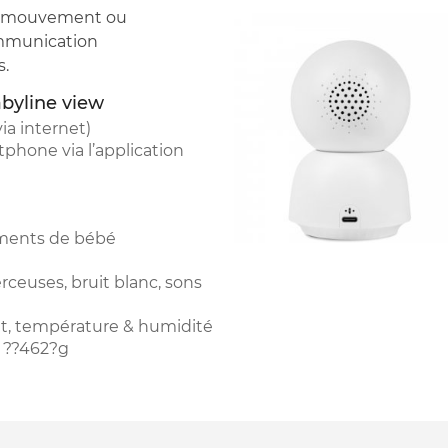
n, mouvement ou
ommunication
s.
byline view
ia internet)
tphone via l’application
ements de bébé
rceuses, bruit blanc, sons
nt, température & humidité
s ??462?g