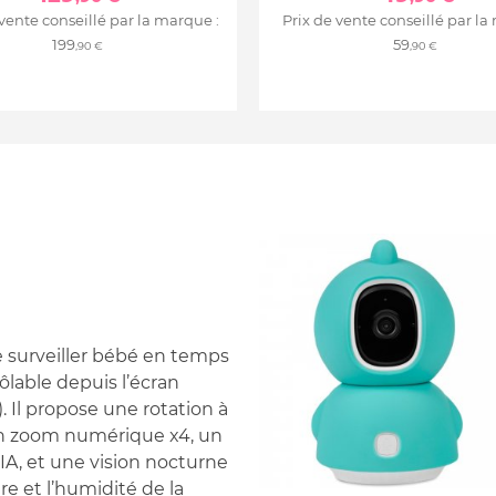
 vente conseillé par la marque :
Prix de vente conseillé par la
199
59
,90 €
,90 €
 surveiller bébé en temps
lable depuis l’écran
 Il propose une rotation à
un zoom numérique x4, un
A, et une vision nocturne
e et l’humidité de la