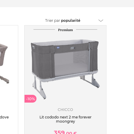
Trier
par
popularité
-10%
CHICCO
 dove
Lit cododo next 2 me forever
moongrey
359
,00 €