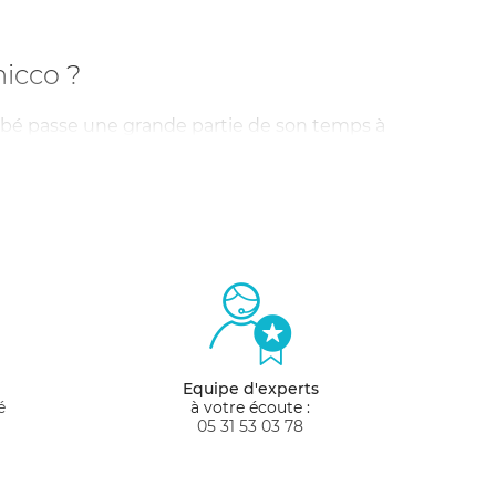
hicco ?
 bébé passe une grande partie de son temps à
dormir dans de bonnes conditions. Votre
llet qui lui rappelle le ventre de sa maman.
ables et confortables, qui répondent aux
biscitées par de nombreux parents désirant
émonter et à déplacer. Les berceaux Chicco
 matelas épais, pliage/dépliage facile… De
hicco
a donc créé toute une gamme de
Equipe d'experts
é
à votre écoute :
05 31 53 03 78
?