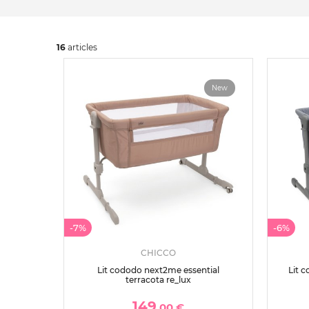
16
art
icles
New
-7%
-6%
CHICCO
Lit cododo next2me essential
Lit 
terracota re_lux
149
,00 €