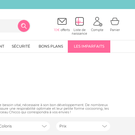
10€
offerts
Liste de
Compte
Panier
naissance
NT
SÉCURITÉ
BONS PLANS
LES IMPARFAITS
 à ce besoin vital, nécessaire à son bon développement. De nombreux
ssure une respirabilité optimale et leur petite forme cocooning, les
rceau Chicco qui correspondra à vos envies !
Coloris
Prix