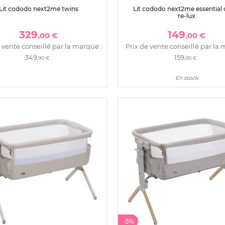
Lit cododo next2me twins
Lit cododo next2me essential 
re-lux
329
149
,00 €
,00 €
 vente conseillé par la marque :
Prix de vente conseillé par la 
349
159
,90 €
,00 €
En stock
-5%