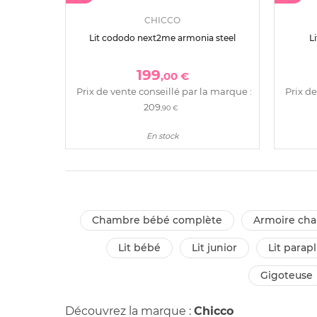
CHICCO
Lit cododo next2me armonia steel
L
199
,00 €
Prix de vente conseillé par la marque :
Prix de
209
,90 €
En stock
chambre bébé complète
armoire ch
lit bébé
lit junior
lit parap
gigoteuse
Découvrez la marque :
Chicco