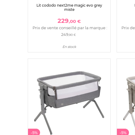
Lit cododo next2me magic evo grey
miste
229
,00 €
Prix de vente conseillé par la marque :
Prix de
249
,90 €
En stock
-5%
-5%