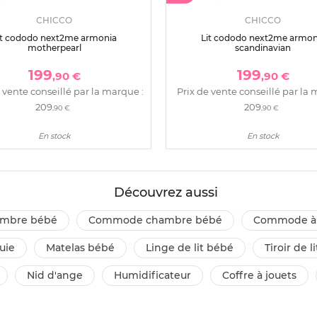
CHICCO
CHICCO
it cododo next2me armonia
Lit cododo next2me armon
motherpearl
scandinavian
199
199
,90 €
,90 €
 vente conseillé par la marque :
Prix de vente conseillé par la 
209
209
,90 €
,90 €
En stock
En stock
Découvrez aussi
ambre bébé
commode chambre bébé
commode à
luie
matelas bébé
linge de lit bébé
tiroir de li
nid d'ange
humidificateur
coffre à jouets