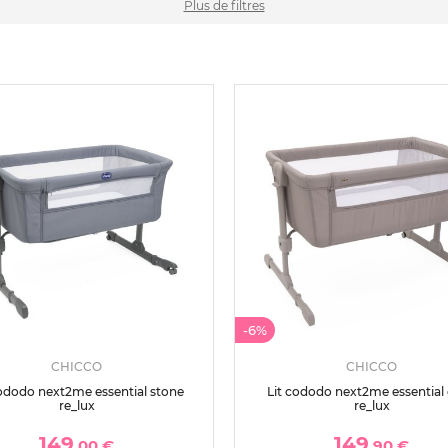
Plus de filtres
-6%
CHICCO
CHICCO
cododo next2me essential stone
Lit cododo next2me essential
re_lux
re_lux
149
149
,00 €
,90 €