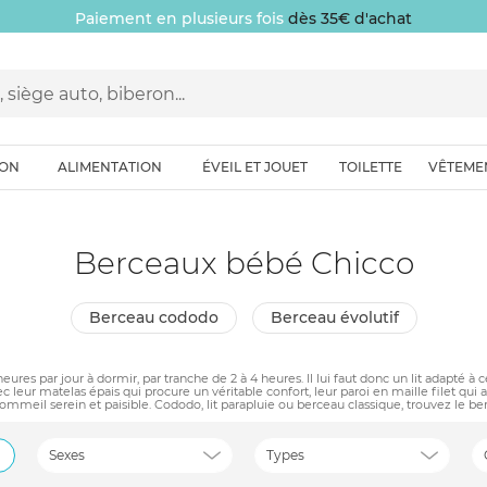
Paiement en plusieurs fois
dès 35€ d'achat
ION
ALIMENTATION
ÉVEIL ET JOUET
TOILETTE
VÊTEME
Berceaux bébé Chicco
berceau cododo
berceau évolutif
eures par jour à dormir, par tranche de 2 à 4 heures. Il lui faut donc un lit adapté
leur matelas épais qui procure un véritable confort, leur paroi en maille filet qui a
mmeil serein et paisible. Cododo, lit parapluie ou berceau classique, trouvez le be
Sexes
Types