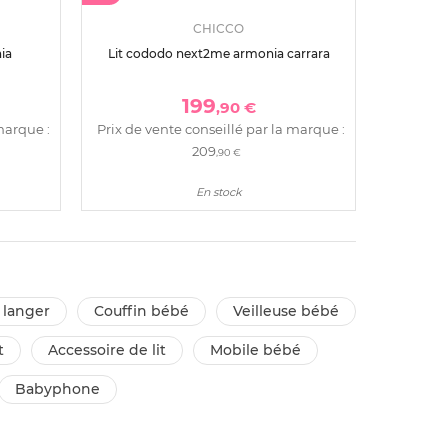
CHICCO
ia
Lit cododo next2me armonia carrara
199
,90 €
marque :
Prix de vente conseillé par la marque :
209
,90 €
En stock
 langer
couffin bébé
veilleuse bébé
t
accessoire de lit
mobile bébé
babyphone