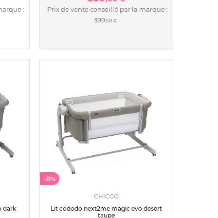
marque :
Prix de vente conseillé par la marque :
399
,50 €
-8%
CHICCO
 dark
Lit cododo next2me magic evo desert
taupe