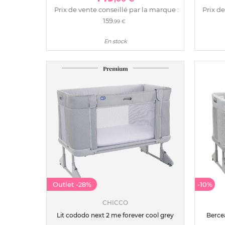
Prix de vente conseillé par la marque :
Prix de
159
,99 €
En stock
Outlet
-28%
-10%
CHICCO
Lit cododo next 2 me forever cool grey
Berce