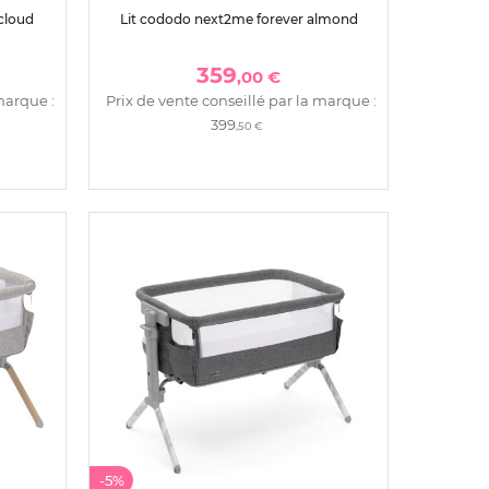
cloud
Lit cododo next2me forever almond
359
,00 €
marque :
Prix de vente conseillé par la marque :
399
,50 €
-5%