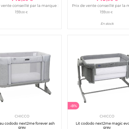
 vente conseillé par la marque :
Prix de vente conseillé par la 
159
159
,00 €
,00 €
En stock
-8%
CHICCO
CHICCO
au cododo next2me forever ash
Lit cododo next2me magic evo
grey
grey