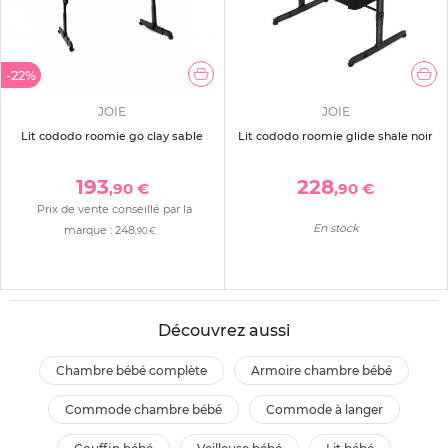
-22%
JOIE
JOIE
Lit cododo roomie go clay sable
Lit cododo roomie glide shale noir
193
228
,90 €
,90 €
Prix de vente conseillé par la
En stock
marque :
248
,90 €
Découvrez aussi
chambre bébé complète
armoire chambre bébé
commode chambre bébé
commode à langer