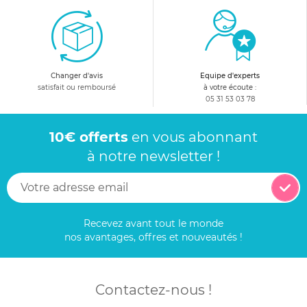
Changer d'avis
Equipe d'experts
satisfait ou remboursé
à votre écoute :
05 31 53 03 78
10€ offerts
en vous abonnant
à notre newsletter !
Recevez avant tout le monde
nos avantages, offres et nouveautés !
Contactez-nous !